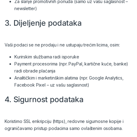
Za slanje promotivnih ponuda (samo uz vašu saglasnost –
newsletter)
3. Dijeljenje podataka
Vaši podaci se ne prodaju i ne ustupaju trećim licima, osim:
Kurirskim službama radi isporuke
Payment procesorima (npr. PayPal, kartične kuće, banke)
radi obrade plaćanja
Analitičkim i marketinškim alatima (npr. Google Analytics,
Facebook Pixel – uz vašu saglasnost)
4. Sigurnost podataka
Koristimo SSL enkripciju (https), redovne sigurnosne kopije i
ograničavamo pristup podacima samo ovlaštenim osobama.