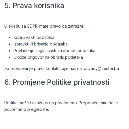
5. Prava korisnika
U skladu sa GDPR imate pravo da zatražite:
Kopiju vaših podataka
Ispravku ili brisanje podataka
Povlačenje saglasnosti za obradu podataka
Uložite prigovor na obradu podataka
Za ostvarivanje prava kontaktirajte nas na:
privacy@sector.ba
.
6. Promjene Politike privatnosti
Politika može biti ažurirana povremeno. Preporučujemo da je
povremeno pregledate.