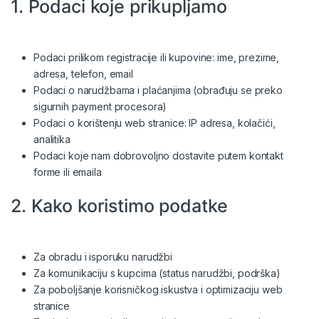
1. Podaci koje prikupljamo
Podaci prilikom registracije ili kupovine: ime, prezime,
adresa, telefon, email
Podaci o narudžbama i plaćanjima (obrađuju se preko
sigurnih payment procesora)
Podaci o korištenju web stranice: IP adresa, kolačići,
analitika
Podaci koje nam dobrovoljno dostavite putem kontakt
forme ili emaila
2. Kako koristimo podatke
Za obradu i isporuku narudžbi
Za komunikaciju s kupcima (status narudžbi, podrška)
Za poboljšanje korisničkog iskustva i optimizaciju web
stranice