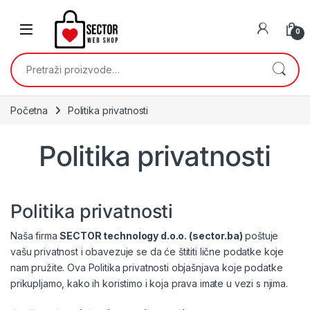
Skip to navigation
Skip to content
0
Pretraži:
Početna
Politika privatnosti
Politika privatnosti
Politika privatnosti
Naša firma
SECTOR technology d.o.o. (sector.ba)
poštuje
vašu privatnost i obavezuje se da će štititi lične podatke koje
nam pružite. Ova Politika privatnosti objašnjava koje podatke
prikupljamo, kako ih koristimo i koja prava imate u vezi s njima.