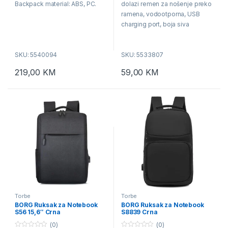
Backpack material: ABS, PC.
dolazi remen za nošenje preko
o
o
f
f
ramena, vodootporna, USB
5
5
charging port, boja siva
SKU: 5540094
SKU: 5533807
219,00
KM
59,00
KM
Torbe
Torbe
BORG Ruksak za Notebook
BORG Ruksak za Notebook
S56 15,6″ Crna
S8839 Crna
(0)
(0)