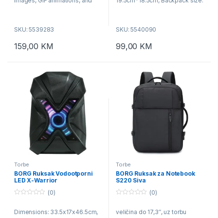
images, GIF animations, and
19.5cm*18.5cm, Backpack size:
doodles, High-quality nylon
32.5*22*7cm, Weight: 482g,
composite waterproof fabric
Communication method: WiFi,
SKU: 5539283
SKU: 5540090
Power supply mode: mobile
power supply, Program
159,00
KM
99,00
KM
support: text, animation,
pictures
Torbe
Torbe
BORG Ruksak Vodootporni
BORG Ruksak za Notebook
LED X-Warrior
S220 Siva
(0)
(0)
0
0
o
o
Dimensions: 33.5x17x46.5cm,
veličina do 17,3″, uz torbu
u
u
t
t