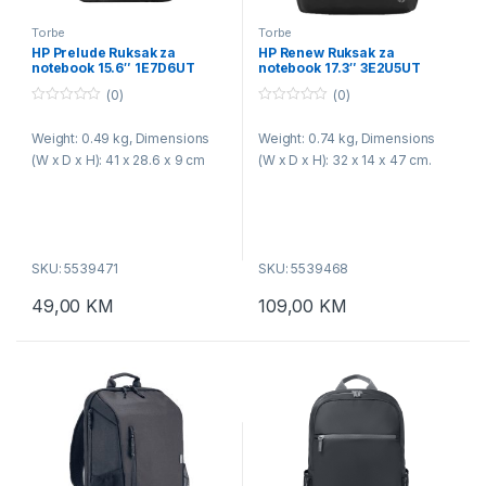
Torbe
Torbe
HP Prelude Ruksak za
HP Renew Ruksak za
notebook 15.6″ 1E7D6UT
notebook 17.3″ 3E2U5UT
(0)
(0)
0
0
o
o
Weight: 0.49 kg, Dimensions
Weight: 0.74 kg, Dimensions
u
u
t
t
(W x D x H): 41 x 28.6 x 9 cm
(W x D x H): 32 x 14 x 47 cm.
o
o
f
f
5
5
SKU: 5539471
SKU: 5539468
49,00
KM
109,00
KM