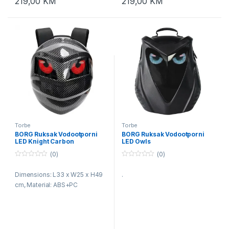
219,00
KM
219,00
KM
Torbe
Torbe
BORG Ruksak Vodootporni
BORG Ruksak Vodootporni
LED Knight Carbon
LED Owls
(0)
(0)
0
0
o
o
Dimensions: L33 x W25 x H49
.
u
u
t
t
cm, Material: ABS+PC
o
o
f
f
5
5