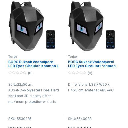
Torbe
Torbe
BORG Ruksak Vodootporni
BORG Ruksak Vodootporni
LED Eyes Circular Ironman L
LED Eyes Circular Ironman
M
(0)
(0)
0
0
o
o
35.5x22x50cm,
Dimensions: L33 x W20 x
u
u
t
t
ABS+PC+Polyester Fibre, Hard
H45.5 cm, Material: ABS+PC
o
o
f
f
shell and 3D display offer
5
5
maximum protection while its
eye catching LED lighting gives
it an eye catching edge
SKU: 5539285
SKU: 5540088