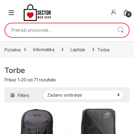
Skip to navigation
Skip to content
0
Pretraži:
Početna
Informatika
Laptopi
Torbe
Torbe
Prikaz 1–20 od 71 rezultata
Filters