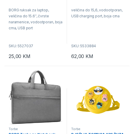
0
0
o
o
BORG ruksak za laptop,
veličina do 15,6, vodootporan,
u
u
t
t
veličina do 15.6″, čvrste
USB charging port, boja crna
o
o
f
f
naramenice, vodootporan, boja
5
5
crna, USB port
SKU: 5527037
SKU: 5533884
25,00
KM
62,00
KM
Torbe
Torbe