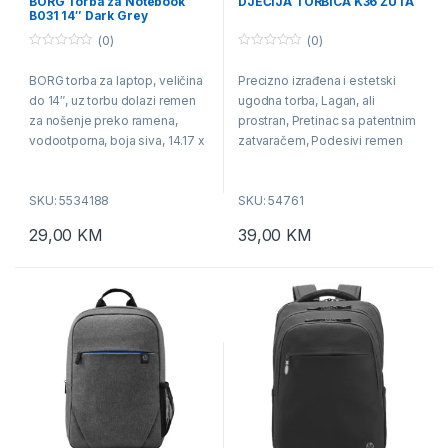
BORG Torba za Notebook
DJEČIJA TORBICA K36 ŽUTA
B031 14″ Dark Grey
(0)
(0)
0
0
o
o
BORG torba za laptop, veličina
Precizno izrađena i estetski
u
u
t
t
do 14″, uz torbu dolazi remen
ugodna torba, Lagan, ali
o
o
f
f
za nošenje preko ramena,
prostran, Pretinac sa patentnim
5
5
vodootporna, boja siva, 14.17 x
zatvaračem, Podesivi remen
10.04 x 1.4 inches (L x W x H),
vam omogućava da odaberete
Izrađena od vodootpornog
pravu dužinu, specifikacija:, ,
SKU: 5534188
SKU: 54761
vrhunskog PU kožnog
Materijal: EVA + PVC, Veličina:
materijala, izdržljiva i moderna.
18,8 x 17,2 x 7,4 cm
29,00
KM
39,00
KM