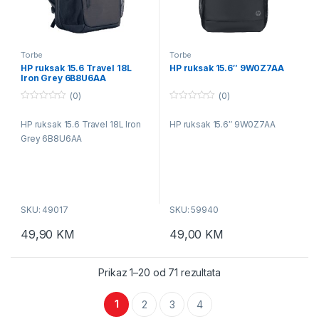
Torbe
Torbe
HP ruksak 15.6 Travel 18L
HP ruksak 15.6″ 9W0Z7AA
Iron Grey 6B8U6AA
(0)
(0)
0
0
o
o
HP ruksak 15.6 Travel 18L Iron
HP ruksak 15.6″ 9W0Z7AA
u
u
t
t
Grey 6B8U6AA
o
o
f
f
5
5
SKU: 49017
SKU: 59940
49,90
KM
49,00
KM
Prikaz 1–20 od 71 rezultata
1
2
3
4