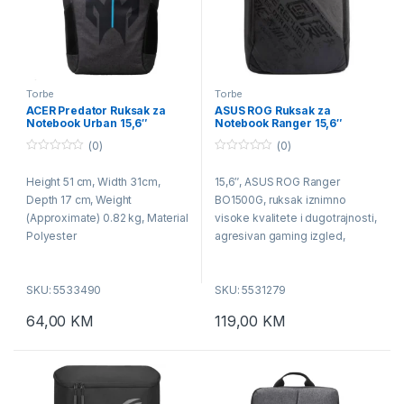
Torbe
Torbe
ACER Predator Ruksak za
ASUS ROG Ruksak za
Notebook Urban 15,6″
Notebook Ranger 15,6″
BP1500G
(0)
(0)
0
0
o
o
Height 51 cm, Width 31cm,
15,6″, ASUS ROG Ranger
u
u
t
t
Depth 17 cm, Weight
BO1500G, ruksak iznimno
o
o
f
f
(Approximate) 0.82 kg, Material
visoke kvalitete i dugotrajnosti,
5
5
Polyester
agresivan gaming izgled,
Nyflex-podstava, zasebni i
modularni pretinci za mobitel i
SKU: 5533490
SKU: 5531279
media player, meko
podstavljen za udobno
64,00
KM
119,00
KM
nošenje, jednostavno
održavanje