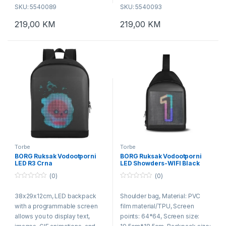
SKU: 5540089
SKU: 5540093
219,00
KM
219,00
KM
Torbe
Torbe
BORG Ruksak Vodootporni
BORG Ruksak Vodootporni
LED R3 Crna
LED Showders-WIFI Black
(0)
(0)
0
0
o
o
38x29x12cm, LED backpack
Shoulder bag, Material: PVC
u
u
t
t
with a programmable screen
film material/TPU, Screen
o
o
f
f
allows you to display text,
points: 64*64, Screen size:
5
5