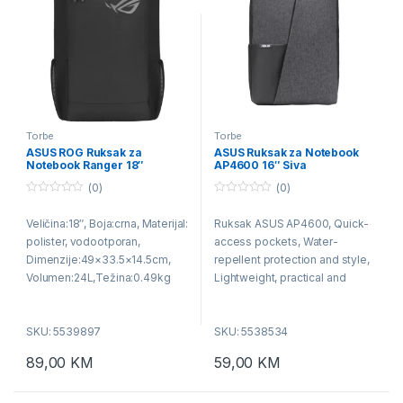
Torbe
Torbe
ASUS ROG Ruksak za
ASUS Ruksak za Notebook
Notebook Ranger 18″
AP4600 16″ Siva
(0)
(0)
0
0
o
o
Veličina:18″, Boja:crna, Materijal:
Ruksak ASUS AP4600, Quick-
u
u
t
t
polister, vodootporan,
access pockets, Water-
o
o
f
f
Dimenzije:49×33.5×14.5cm,
repellent protection and style,
5
5
Volumen:24L,Težina:0.49kg
Lightweight, practical and
durable,
SKU: 5539897
SKU: 5538534
89,00
KM
59,00
KM