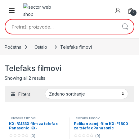
Skip to navigation
Skip to content
0
Pretraži:
Početna
Ostalo
Telefaks filmovi
Telefaks filmovi
Showing all 2 results
Filters
Telefaks filmovi
Telefaks filmovi
KX-FA133X film za telefax
Pelikan zamj. film KX-F1800
Panasonic KX-
za telefax Panasonic
F929/1100/1000/1200/1020
(0)
(0)