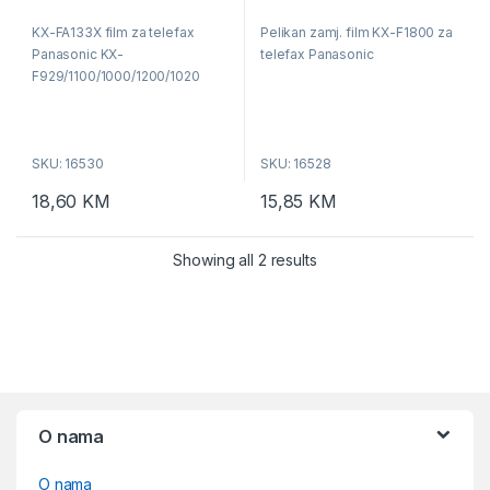
0
0
o
o
KX-FA133X film za telefax
Pelikan zamj. film KX-F1800 za
u
u
t
t
Panasonic KX-
telefax Panasonic
o
o
f
f
F929/1100/1000/1200/1020
5
5
SKU: 16530
SKU: 16528
18,60
KM
15,85
KM
Showing all 2 results
O nama
O nama