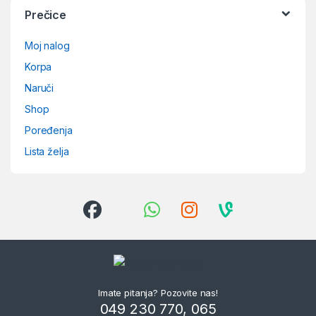
Prečice
Moj nalog
Korpa
Naruči
Shop
Poređenja
Lista želja
Imate pitanja? Pozovite nas!
049 230 770, 065