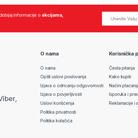
 dobijaj informacije o
akcijama,
O nama
Korisnička 
O nama
Česta pitanja
Opšti uslovi poslovanja
Kako kupiti
Izjava o odricanju odgovornosti
Načini plaćanj
Izjava o povjerljivosti
Isporuka i pre
Viber,
Uslovi korišćenja
Reklamacije i 
Politika privatnosti
Politika kolačića