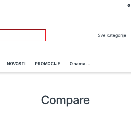
or:
NOVOSTI
PROMOCIJE
O nama …
Compare