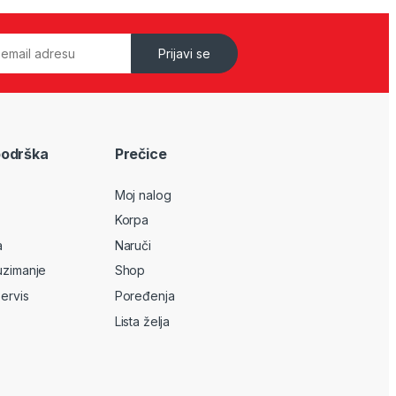
Prijavi se
podrška
Prečice
Moj nalog
Korpa
a
Naruči
uzimanje
Shop
servis
Poređenja
Lista želja