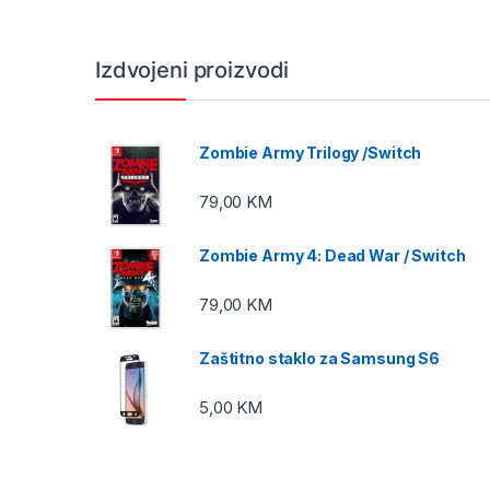
Izdvojeni proizvodi
Zombie Army Trilogy /Switch
79,00
KM
Zombie Army 4: Dead War / Switch
79,00
KM
Zaštitno staklo za Samsung S6
5,00
KM