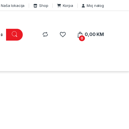
Naša lokacija
Shop
Korpa
Moj nalog
0,00
KM
0