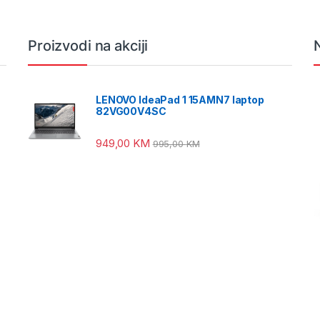
Proizvodi na akciji
LENOVO IdeaPad 1 15AMN7 laptop
82VG00V4SC
949,00
KM
995,00
KM