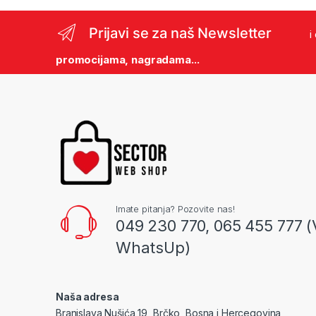
Prijavi se za naš Newsletter
i
promocijama, nagradama...
Imate pitanja? Pozovite nas!
049 230 770, 065 455 777 (
WhatsUp)
Naša adresa
Branislava Nušića 19, Brčko, Bosna i Hercegovina