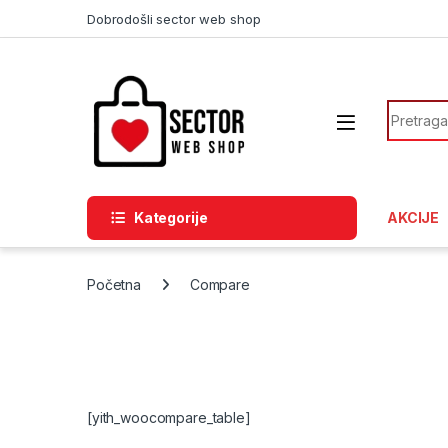
Skip to navigation
Skip to content
Dobrodošli sector web shop
Search f
Kategorije
AKCIJE
Početna
Compare
[yith_woocompare_table]