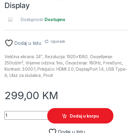
Display
Dostupnost:
Dostupno
Uporedi
Dodaj u listu
Veličina ekrana: 24″, Rezolucija: 1920×1080, Osvjetljenje:
250cd/m², Vrijeme odziva: 1ms, Osvježenje: 180Hz, FreeSync,
Kontrast: 3.000:1, Priključci: HDMI 2.0, DisplayPort 1.4, USB Type-
A, Ulaz za slušalice, Pivot
299,00
KM
24" SAMSUNG LS24DG300EUXEN Odyssey Gaming G30D 180Hz
Dodaj u korpu
Dodaj u listu