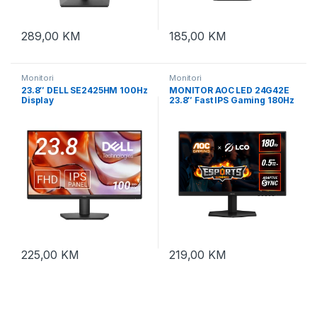
289,00
KM
185,00
KM
Monitori
Monitori
23.8″ DELL SE2425HM 100Hz
MONITOR AOC LED 24G42E
Display
23.8″ Fast IPS Gaming 180Hz
1920×1080 (FHD) Adaptive
Sync 0.5ms 300 cd/m2
1000:1 HDMI 2.0,
DisplayPort 1.4, Tilt VESA
225,00
KM
219,00
KM