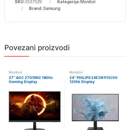
SKU:
5537529
Kategorija:
Monitori
Brand:
Samsung
Povezani proizvodi
Monitori
Monitori
27″ AOC 27G15N2 180Hz
24″ PHILIPS 24E2N1110/00
Gaming Display
120Hz Display