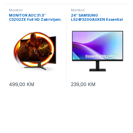
Monitori
Monitori
MONITOR AOC 31.5″
24″ SAMSUNG
C32G2ZE Full HD Zakrivljeni.
LS24F320GAUXEN Essential
Frameless.16:9,240Hz, 4ms,
S3 S32GF 120Hz Display
300 cd/m2, 4000:1, HDMIx2.
DP, vesa
499,00
KM
239,00
KM