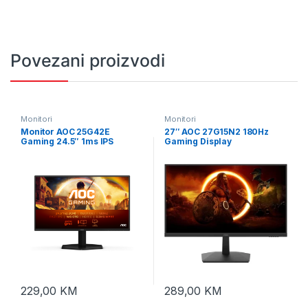
Povezani proizvodi
Monitori
Monitori
Monitor AOC 25G42E
27″ AOC 27G15N2 180Hz
Gaming 24.5″ 1ms IPS
Gaming Display
Premium HDR10 HDMI DP
FullHD 180Hz
229,00
KM
289,00
KM