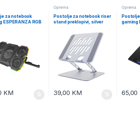
a
Oprema
Oprema
je za notebook
Postolje za notebook riser
Postolj
g ESPERANZA RGB
stand preklopivi, silver
gaming
INATED WITH
GEMBIRD, NBS-D1-04
ILLUMI
E PHONE STAND
NOTEBO
 EGC107
ALIZE E
0
KM
39,00
KM
65,00