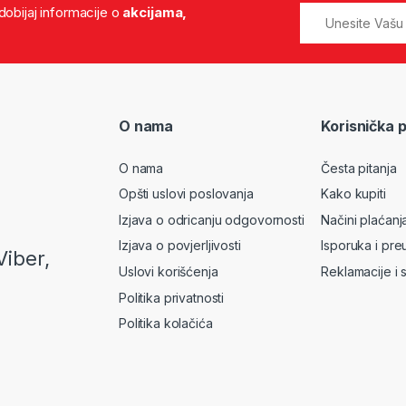
 dobijaj informacije o
akcijama,
O nama
Korisnička 
O nama
Česta pitanja
Opšti uslovi poslovanja
Kako kupiti
Izjava o odricanju odgovornosti
Načini plaćanj
Izjava o povjerljivosti
Isporuka i pre
Viber,
Uslovi korišćenja
Reklamacije i 
Politika privatnosti
Politika kolačića