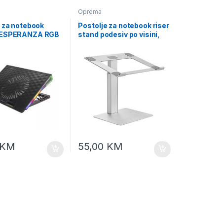
Oprema
e za notebook
Postolje za notebook riser
 ESPERANZA RGB
stand podesiv po visini,
NATED GAMING
silver GEMBIRD, NBS-D1-
OK COOLING PAD
02
GC101
KM
55,00
KM