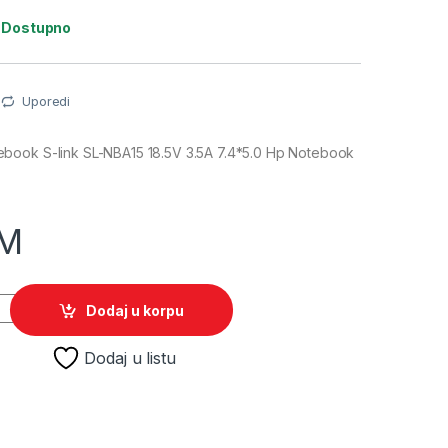
:
Dostupno
Uporedi
book S-link SL-NBA15 18.5V 3.5A 7.4*5.0 Hp Notebook
M
ebook S-link SL-NBA15 18.5V 3.5A 7.4*5.0 Hp Notebook Standar
Dodaj u korpu
Dodaj u listu