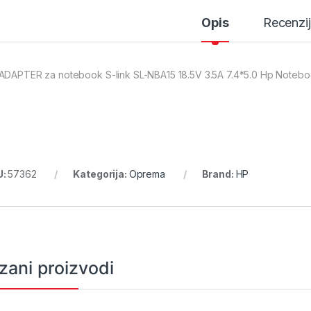
Opis
Recenzi
ADAPTER za notebook S-link SL-NBA15 18.5V 3.5A 7.4*5.0 Hp Notebo
U:
57362
Kategorija:
Oprema
Brand:
HP
zani proizvodi