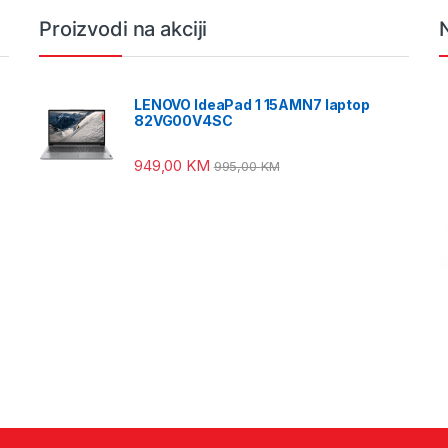
Proizvodi na akciji
LENOVO IdeaPad 1 15AMN7 laptop
82VG00V4SC
949,00
KM
995,00
KM