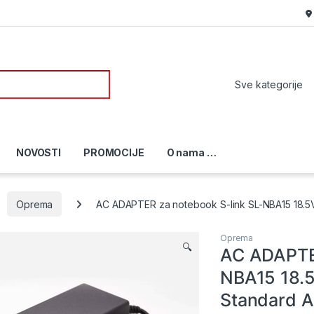
or:
NOVOSTI
PROMOCIJE
O nama …
Oprema
AC ADAPTER za notebook S-link SL-NBA15 18.5V
Oprema
🔍
AC ADAPTER
NBA15 18.5
Standard A