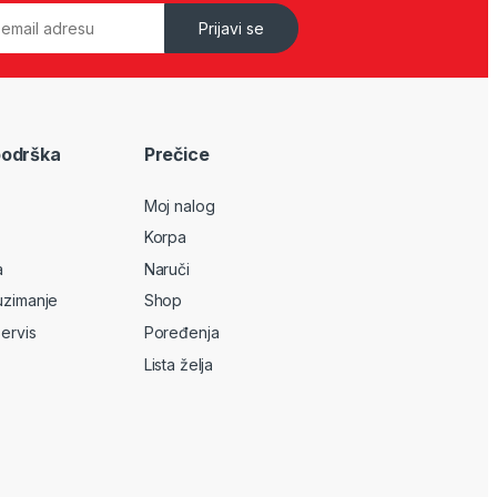
Prijavi se
podrška
Prečice
Moj nalog
Korpa
a
Naruči
uzimanje
Shop
servis
Poređenja
Lista želja