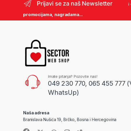
Prijavi se za naš Newsletter
i
promocijama, nagradama...
Imate pitanja? Pozovite nas!
049 230 770, 065 455 777 (
WhatsUp)
Naša adresa
Branislava Nušića 19, Brčko, Bosna i Hercegovina