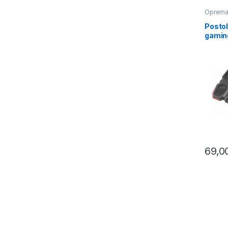
Oprem
Postol
gamin
ILLUM
MOBIL
BREVA
69,0