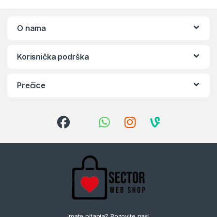
O nama
Korisnička podrška
Prečice
Imate pitanja? Pozovite nas!