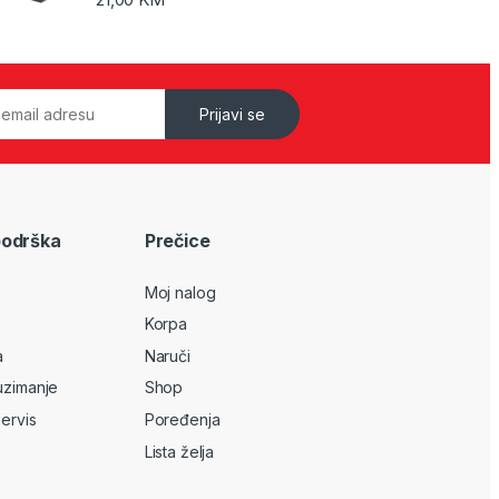
Prijavi se
podrška
Prečice
Moj nalog
Korpa
a
Naruči
uzimanje
Shop
servis
Poređenja
Lista želja