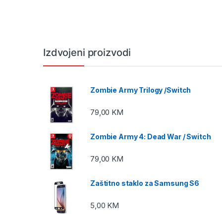
Izdvojeni proizvodi
Zombie Army Trilogy /Switch
79,00
KM
Zombie Army 4: Dead War / Switch
79,00
KM
Zaštitno staklo za Samsung S6
5,00
KM