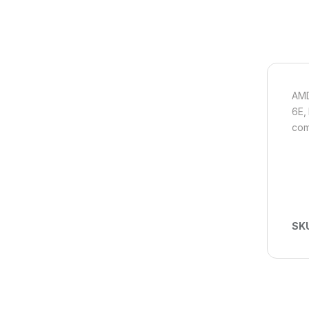
AMD
6E,
com
SK