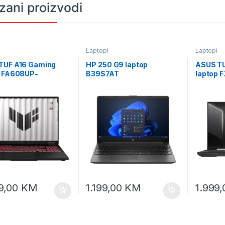
zani proizvodi
Laptopi
Laptopi
TUF A16 Gaming
HP 250 G9 laptop
ASUS TU
p FA608UP-
B39S7AT
laptop 
95070
9,00
KM
1.199,00
KM
1.999