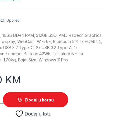
Uporedi
, 16GB DDR4 RAM, 512GB SSD, AMD Radeon Graphics,
S display, WebCam, WiFi 6E, Bluetooth 5.3, 1x HDMI 1.4,
1x USB 3.2 Type-C, 2x USB 3.2 Type-A, 1x
ne combo, Battery: 42Wh, Tastatura BiH sa
a: 1.70kg, Boja: Siva, Windows 11 Pro
0
KM
 laptop M1502YA-BQ927W quantity
Dodaj u korpu
Dodaj u listu