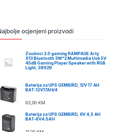
Najbolje ocjenjeni proizvodi
Zvučnici 2.0 gaming RAMPAGE Arty
X13 Bluetooth 3W*2 Multimedia Usb 5V
45dB Gaming Player Speaker with RGB
Light, 38929
Baterija za UPS GEMBIRD, 12V 17 AH
BAT-12V17AH/4
93,00
KM
Baterija za UPS GEMBIRD, 6V 4,5 AH
BAT-6V4.5AH
21,00
KM