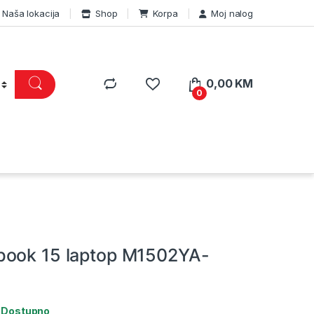
Naša lokacija
Shop
Korpa
Moj nalog
0,00
KM
0
book 15 laptop M1502YA-
:
Dostupno