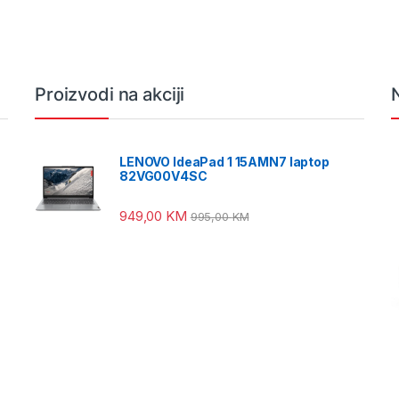
Proizvodi na akciji
LENOVO IdeaPad 1 15AMN7 laptop
82VG00V4SC
949,00
KM
995,00
KM