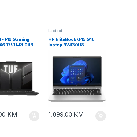
Laptopi
F F16 Gaming
HP EliteBook 645 G10
FX607VU-RL048
laptop 9V430U8
,00
KM
1.899,00
KM