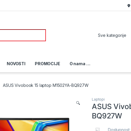
or:
NOVOSTI
PROMOCIJE
O nama …
ASUS Vivobook 15 laptop M1502YA-BQ927W
Laptopi
🔍
ASUS Vivo
BQ927W
Dostupnost