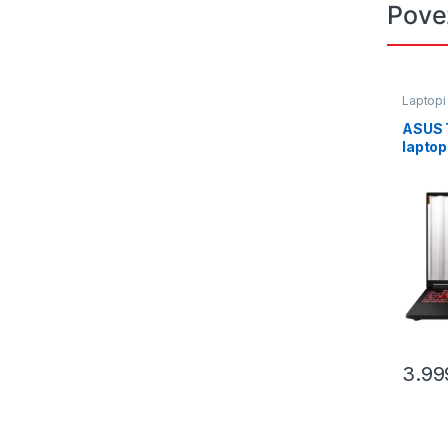
Pove
Laptopi
ASUS 
lapto
A16.R
3.99