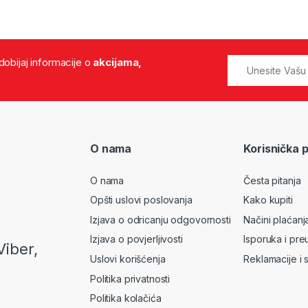
 dobijaj informacije o
akcijama,
O nama
Korisnička 
O nama
Česta pitanja
Opšti uslovi poslovanja
Kako kupiti
Izjava o odricanju odgovornosti
Načini plaćanj
Izjava o povjerljivosti
Isporuka i pre
Viber,
Uslovi korišćenja
Reklamacije i 
Politika privatnosti
Politika kolačića