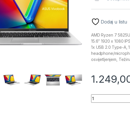
Dodaj u listu
AMD Ryzen 7 5825U
15.6″ 1920 x 1080 IP
1x USB 2.0 Type-A, 
headphone/micropho
osvijetljenjem, Težin
1.249,0
ASUS Vivobook 15