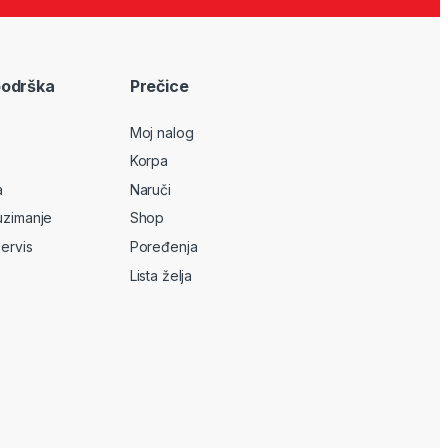
podrška
Prečice
Moj nalog
Korpa
a
Naruči
uzimanje
Shop
servis
Poređenja
Lista želja