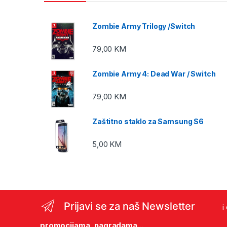
Zombie Army Trilogy /Switch
79,00
KM
Zombie Army 4: Dead War / Switch
79,00
KM
Zaštitno staklo za Samsung S6
5,00
KM
Prijavi se za naš Newsletter
i
promocijama, nagradama...