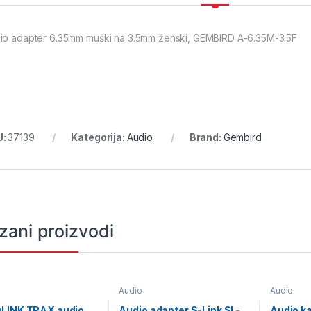
io adapter 6.35mm muški na 3.5mm ženski, GEMBIRD A-6.35M-3.5F
U:
37139
Kategorija:
Audio
Brand:
Gembird
zani proizvodi
Audio
Audio
LINK TRAX audio
Audio adapter S-Link SL-
Audio ka