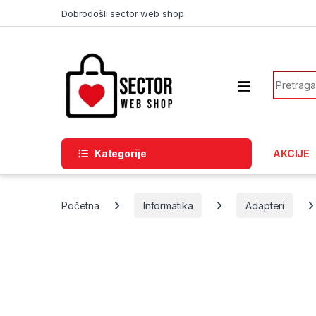
Skip to navigation
Skip to content
Dobrodošli sector web shop
Search f
Kategorije
AKCIJE
Početna
Informatika
Adapteri