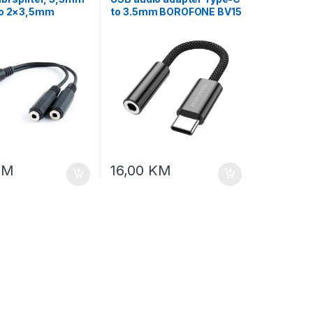
to 2×3,5mm
to 3.5mm BOROFONE BV15
 10cm, GEMBIRD
digital audio converter
-0.1M, black
black
KM
16,00
KM