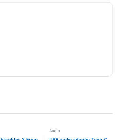
Audio
bl spliter, 3,5mm
USB audio adapter Type-C