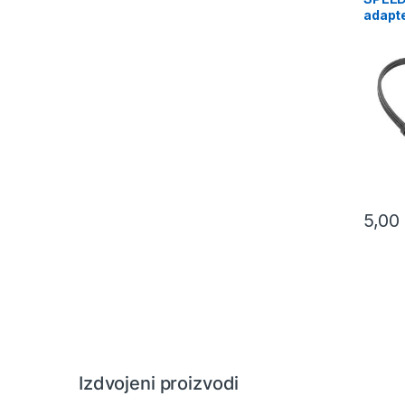
adapte
3,5mm
2×3,5
PS5/P
SL-45
5,00
Izdvojeni proizvodi