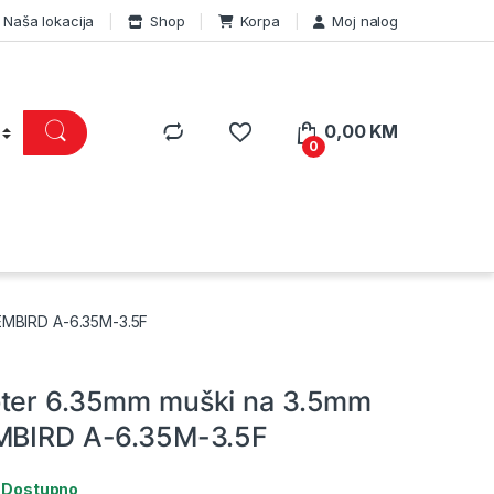
Naša lokacija
Shop
Korpa
Moj nalog
0,00
KM
0
EMBIRD A-6.35M-3.5F
pter 6.35mm muški na 3.5mm
EMBIRD A-6.35M-3.5F
:
Dostupno