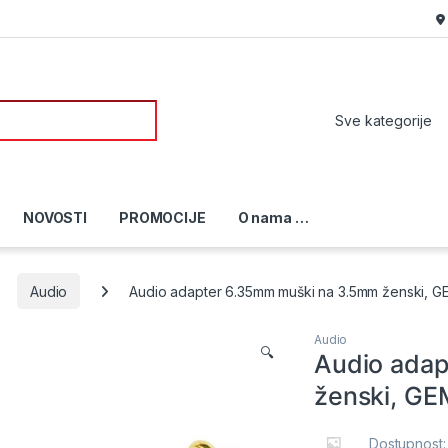
or:
NOVOSTI
PROMOCIJE
O nama …
Audio
Audio adapter 6.35mm muški na 3.5mm ženski, G
Audio
🔍
Audio ada
ženski, G
Dostupnost