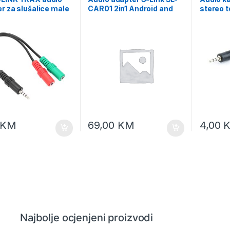
r za slušalice male
CAR01 2in1 Android and
stereo 
 4-pin to female
Apple Devices Wireless
stereo,
mm 3-pin,
Android Auto and Carplay,
CCA-415
S4/Xbox Series X/S,
42542
0103-BK
KM
69,00
KM
4,00
Najbolje ocjenjeni proizvodi