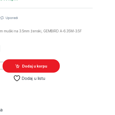
Uporedi
mm muški na 3.5mm ženski, GEMBIRD A-6.35M-3.5F
M
5mm muški na 3.5mm ženski, GEMBIRD A-6.35M-3.5F quantity
Dodaj u korpu
Dodaj u listu
ja