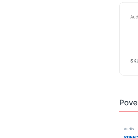
Aud
SK
Pove
Audio
SPEED