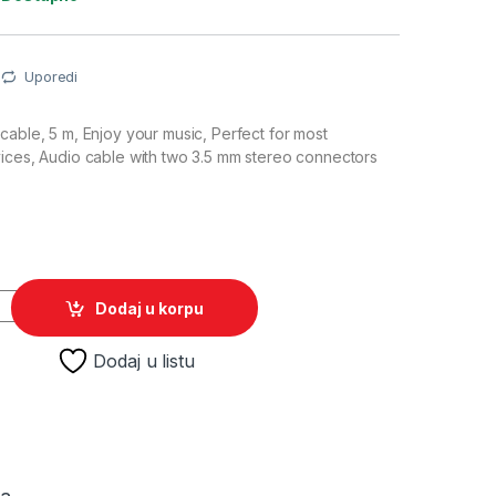
Uporedi
cable, 5 m, Enjoy your music, Perfect for most
ices, Audio cable with two 3.5 mm stereo connectors
M
MBIRD CCA-404-5M, 3,5mm stereo to 3,5mm stereo, 5m quant
Dodaj u korpu
Dodaj u listu