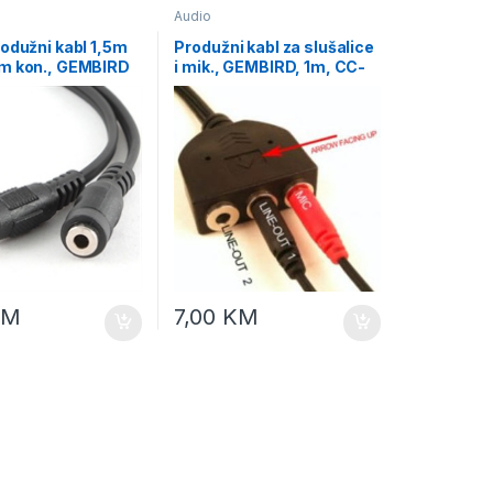
Audio
odužni kabl 1,5m
Produžni kabl za slušalice
m kon., GEMBIRD
i mik., GEMBIRD, 1m, CC-
3
MIC-1
KM
7,00
KM