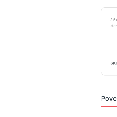
3.5
ste
SK
Pove