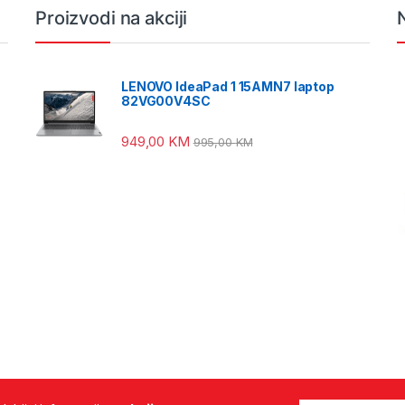
Proizvodi na akciji
LENOVO IdeaPad 1 15AMN7 laptop
82VG00V4SC
949,00
KM
995,00
KM