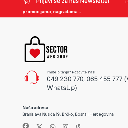
Prijavi se za naš Newsletter
i
promocijama, nagradama...
Imate pitanja? Pozovite nas!
049 230 770, 065 455 777 (
WhatsUp)
Naša adresa
Branislava Nušića 19, Brčko, Bosna i Hercegovina