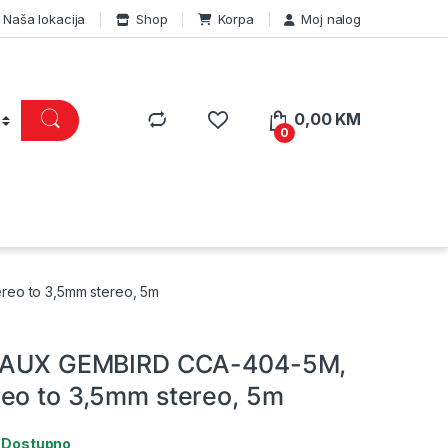
Naša lokacija
Shop
Korpa
Moj nalog
0,00
KM
0
eo to 3,5mm stereo, 5m
l AUX GEMBIRD CCA-404-5M,
eo to 3,5mm stereo, 5m
:
Dostupno