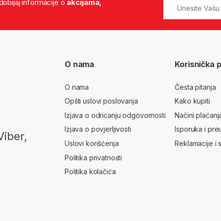
 dobijaj informacije o
akcijama,
O nama
Korisnička 
O nama
Česta pitanja
Opšti uslovi poslovanja
Kako kupiti
Izjava o odricanju odgovornosti
Načini plaćanj
Izjava o povjerljivosti
Isporuka i pre
Viber,
Uslovi korišćenja
Reklamacije i 
Politika privatnosti
Politika kolačića