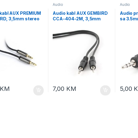
Audio
Audio
 kabl AUX PREMIUM
Audio kabl AUX GEMBIRD
Audio pr
RD, 3,5mm stereo
CCA-404-2M, 3,5mm
sa 3.5m
mm stereo, 1,8m,
stereo to 3,5mm stereo,
CCA-42
-444-6
2m
KM
7,00
KM
5,00