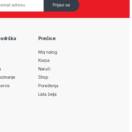
Prijavi se
podrška
Prečice
Moj nalog
Korpa
a
Naruči
uzimanje
Shop
servis
Poređenja
Lista želja