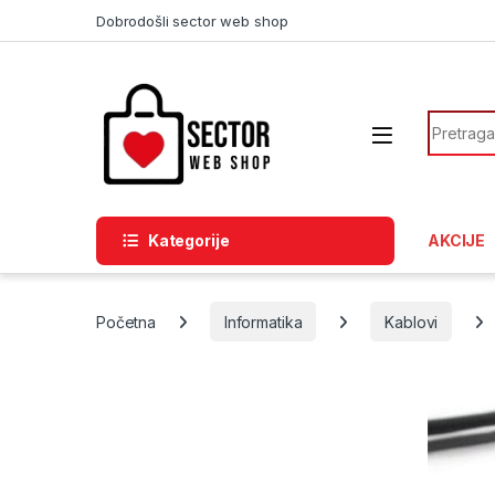
Skip to navigation
Skip to content
Dobrodošli sector web shop
Search f
Kategorije
AKCIJE
Početna
Informatika
Kablovi