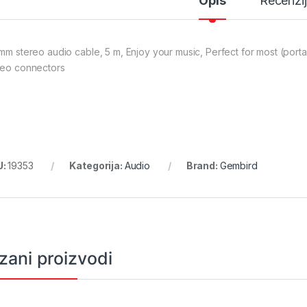
Opis
Recenzi
 mm stereo audio cable, 5 m, Enjoy your music, Perfect for most (port
reo connectors
U:
19353
Kategorija:
Audio
Brand:
Gembird
zani proizvodi