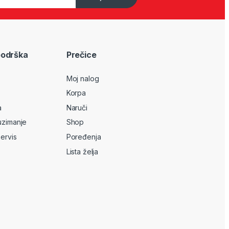
podrška
Prečice
Moj nalog
Korpa
a
Naruči
uzimanje
Shop
servis
Poređenja
Lista želja