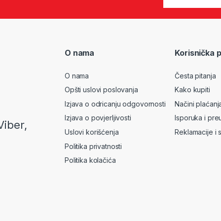
O nama
Korisnička 
O nama
Česta pitanja
Opšti uslovi poslovanja
Kako kupiti
Izjava o odricanju odgovornosti
Načini plaćanj
Izjava o povjerljivosti
Isporuka i pre
Viber,
Uslovi korišćenja
Reklamacije i 
Politika privatnosti
Politika kolačića