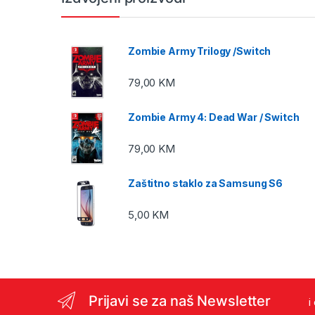
Zombie Army Trilogy /Switch
79,00
KM
Zombie Army 4: Dead War / Switch
79,00
KM
Zaštitno staklo za Samsung S6
5,00
KM
Prijavi se za naš Newsletter
i