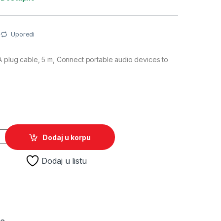
Uporedi
 plug cable, 5 m, Connect portable audio devices to
M
D CCA-458-5M, 3,5mm stereo to 2 phono, 5m quantity
Dodaj u korpu
Dodaj u listu