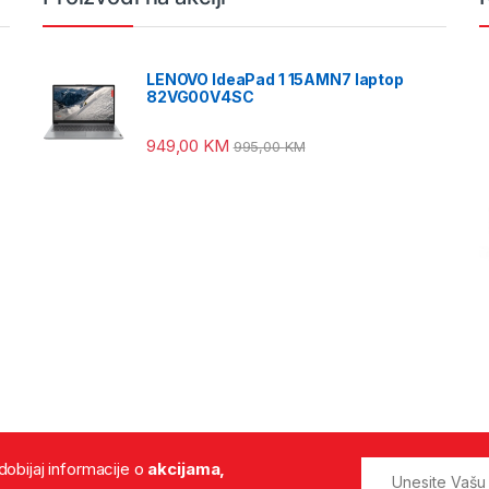
LENOVO IdeaPad 1 15AMN7 laptop
82VG00V4SC
949,00
KM
995,00
KM
 dobijaj informacije o
akcijama,