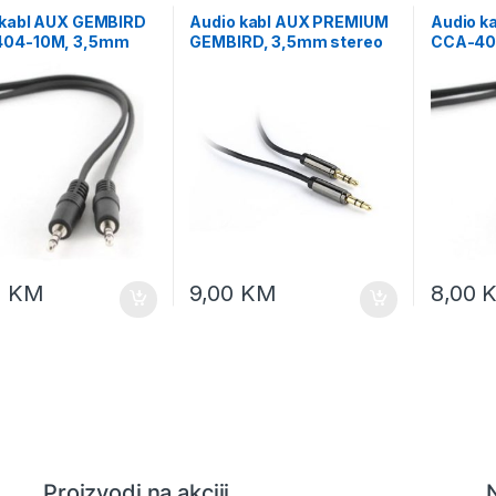
 kabl AUX GEMBIRD
Audio kabl AUX PREMIUM
Audio k
04-10M, 3,5mm
GEMBIRD, 3,5mm stereo
CCA-40
 to 3,5mm stereo,
to 3,5mm stereo, 1,8m,
stereo 
CCAP-444-6
5m
0
KM
9,00
KM
8,00
Proizvodi na akciji