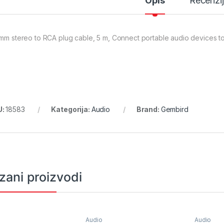
Opis
Recenzi
 mm stereo to RCA plug cable, 5 m, Connect portable audio devices 
U:
18583
Kategorija:
Audio
Brand:
Gembird
zani proizvodi
Audio
Audio