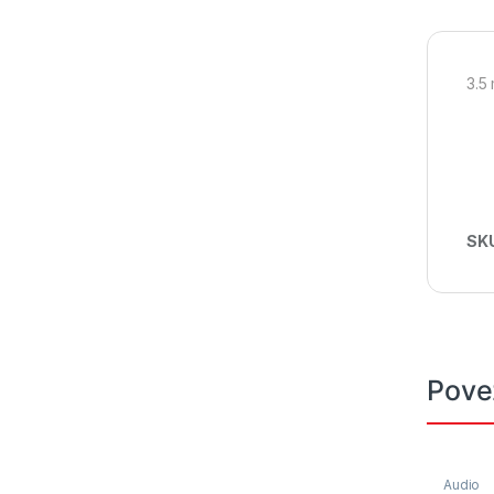
3.5
SK
Pove
Audio