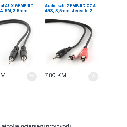
abl AUX GEMBIRD
Audio kabl GEMBIRD CCA-
4-5M, 3,5mm
458, 3,5mm stereo to 2
to 3,5mm stereo,
phono, 1,5m
KM
7,00
KM
Najbolje ocjenjeni proizvodi