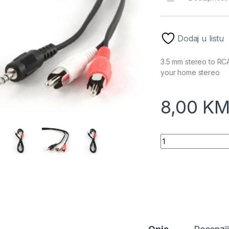
Dodaj u listu
3.5 mm stereo to RCA
your home stereo
8,00
K
Audio kabl GEMBIR