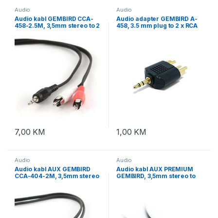
Audio
Audio
Audio kabl GEMBIRD CCA-
Audio adapter GEMBIRD A-
458-2.5M, 3,5mm stereo to 2
458, 3.5 mm plug to 2 x RCA
phono, 2.5m
plug stereo audio adapter
7,00
KM
1,00
KM
Audio
Audio
Audio kabl AUX GEMBIRD
Audio kabl AUX PREMIUM
CCA-404-2M, 3,5mm stereo
GEMBIRD, 3,5mm stereo to
to 3,5mm stereo, 2m
3,5mm stereo, 1,8m, CCAP-
444-6