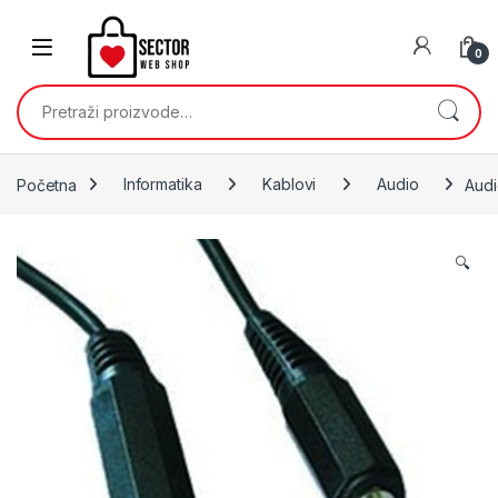
Skip to navigation
Skip to content
0
Pretraži:
Početna
Informatika
Kablovi
Audio
Audi
🔍