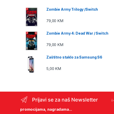
Zombie Army Trilogy /Switch
79,00
KM
Zombie Army 4: Dead War / Switch
79,00
KM
Zaštitno staklo za Samsung S6
5,00
KM
Prijavi se za naš Newsletter
i
promocijama, nagradama...