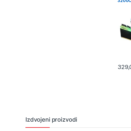
3200C
TRIDE
25600
1.35V
329
Izdvojeni proizvodi