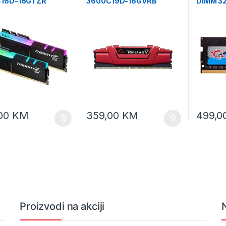
16D-16GTZR
3600C19D-16GVRB
DIMM 3
NT Z RGB PC4-
Ripjaws V DDR4-3600
 / DDR4 3200 Mhz
Mhz 1.35V
,00
KM
359,00
KM
499,0
Proizvodi na akciji