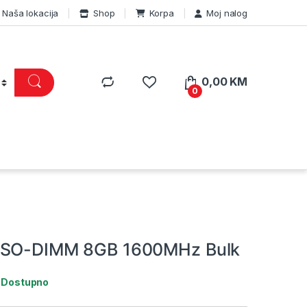
Naša lokacija
Shop
Korpa
Moj nalog
0,00
KM
0
 SO-DIMM 8GB 1600MHz Bulk
:
Dostupno