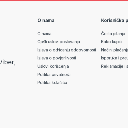
O nama
Korisnička 
O nama
Česta pitanja
Opšti uslovi poslovanja
Kako kupiti
Izjava o odricanju odgovornosti
Načini plaćanj
Izjava o povjerljivosti
Isporuka i pre
Viber,
Uslovi korišćenja
Reklamacije i 
Politika privatnosti
Politika kolačića