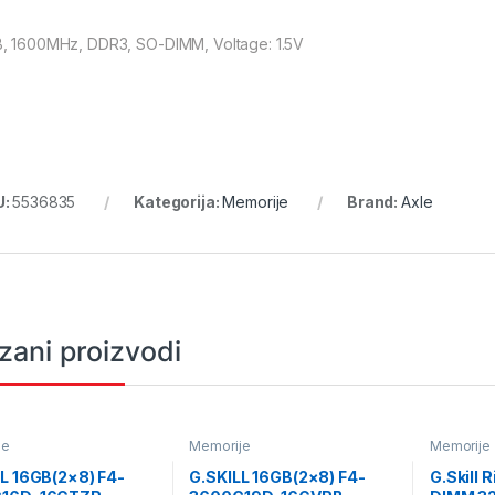
, 1600MHz, DDR3, SO-DIMM, Voltage: 1.5V
U:
5536835
Kategorija:
Memorije
Brand:
Axle
zani proizvodi
je
Memorije
Memorije
L 16GB(2×8) F4-
G.SKILL 16GB(2×8) F4-
G.Skill