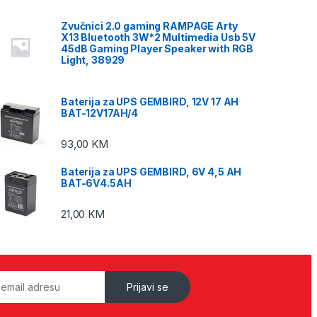
Zvučnici 2.0 gaming RAMPAGE Arty
X13 Bluetooth 3W*2 Multimedia Usb 5V
45dB Gaming Player Speaker with RGB
Light, 38929
Baterija za UPS GEMBIRD, 12V 17 AH
BAT-12V17AH/4
93,00
KM
Baterija za UPS GEMBIRD, 6V 4,5 AH
BAT-6V4.5AH
21,00
KM
Prijavi se