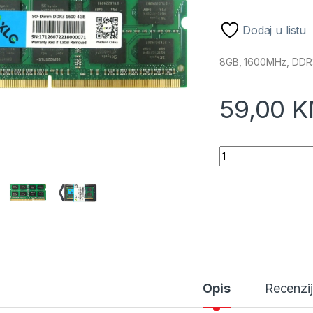
Dodaj u listu
8GB, 1600MHz, DDR3
59,00
K
Axle DDR3 SO-DIM
Opis
Recenzi