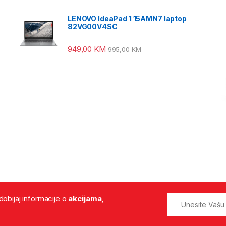
LENOVO IdeaPad 1 15AMN7 laptop
82VG00V4SC
949,00
KM
995,00
KM
 dobijaj informacije o
akcijama,