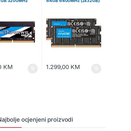
2GB 3200MHz
64GB 6400MHz (2x32GB)
0
KM
1.299,00
KM
Najbolje ocjenjeni proizvodi