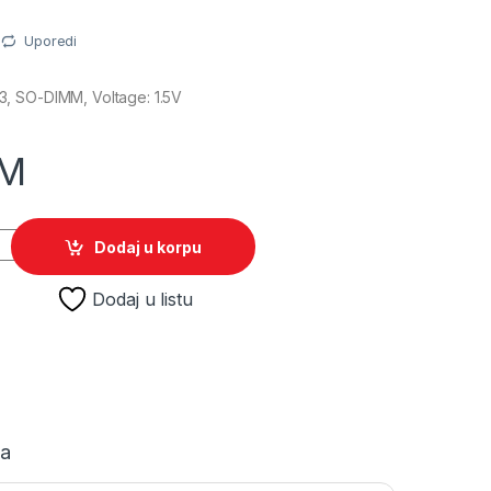
Uporedi
, SO-DIMM, Voltage: 1.5V
M
M 8GB 1600MHz Bulk quantity
Dodaj u korpu
Dodaj u listu
ja