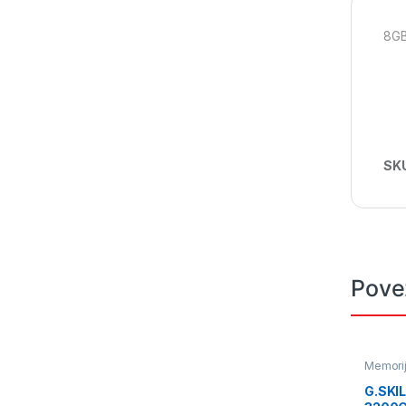
8GB
SK
Pove
Memori
G.SKIL