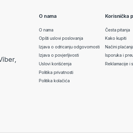
O nama
Korisnička 
O nama
Česta pitanja
Opšti uslovi poslovanja
Kako kupiti
Izjava o odricanju odgovornosti
Načini plaćanj
Izjava o povjerljivosti
Isporuka i pre
Viber,
Uslovi korišćenja
Reklamacije i 
Politika privatnosti
Politika kolačića