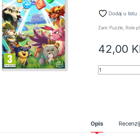
Dodaj u listu
Zanr: Puzzle, Role p
42,00
Beasties /Switch q
Opis
Recenzi