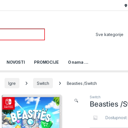
or:
NOVOSTI
PROMOCIJE
O nama …
Igre
Switch
Beasties /Switch
Switch
🔍
Beasties /
Dostupnost