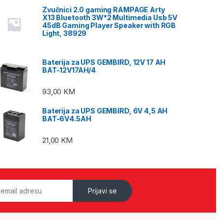
Zvučnici 2.0 gaming RAMPAGE Arty
X13 Bluetooth 3W*2 Multimedia Usb 5V
45dB Gaming Player Speaker with RGB
Light, 38929
Baterija za UPS GEMBIRD, 12V 17 AH
BAT-12V17AH/4
93,00
KM
Baterija za UPS GEMBIRD, 6V 4,5 AH
BAT-6V4.5AH
21,00
KM
Prijavi se