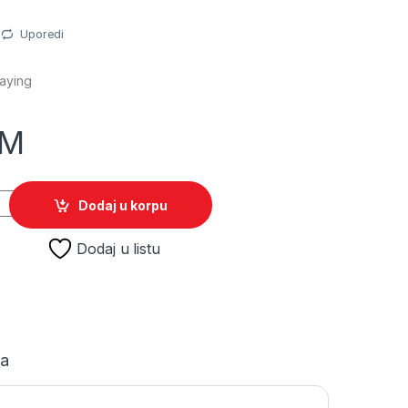
Uporedi
laying
KM
uantity
Dodaj u korpu
Dodaj u listu
ja