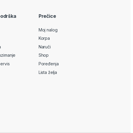
podrška
Prečice
Moj nalog
Korpa
a
Naruči
uzimanje
Shop
servis
Poređenja
Lista želja