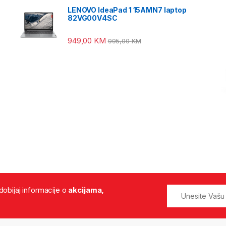
LENOVO IdeaPad 1 15AMN7 laptop
82VG00V4SC
949,00
KM
995,00
KM
 dobijaj informacije o
akcijama,