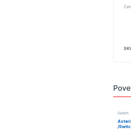
Zan
SK
Pove
Switch
Asteri
/Swit