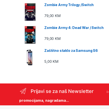
Zombie Army Trilogy /Switch
79,00
KM
Zombie Army 4: Dead War / Switch
79,00
KM
Zaštitno staklo za Samsung S6
5,00
KM
Prijavi se za naš Newsletter
i
promocijama, nagradama...