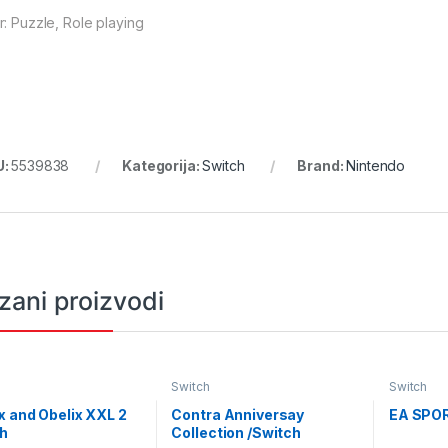
r: Puzzle, Role playing
U:
5539838
Kategorija:
Switch
Brand:
Nintendo
zani proizvodi
Switch
Switch
x and Obelix XXL 2
Contra Anniversay
EA SPOR
ch
Collection /Switch