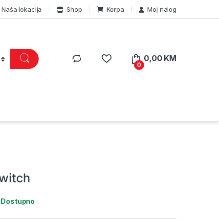
Naša lokacija
Shop
Korpa
Moj nalog
0,00
KM
0
Switch
:
Dostupno