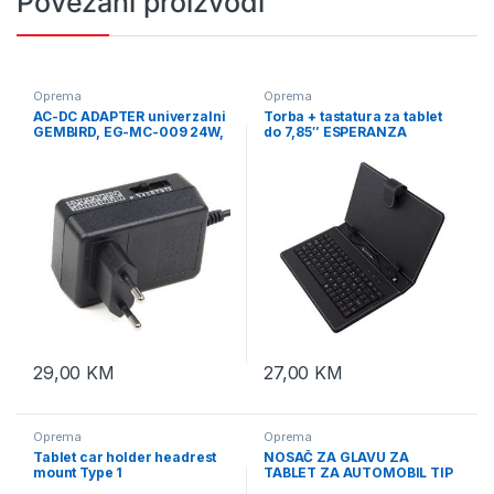
Povezani proizvodi
Oprema
Oprema
AC-DC ADAPTER univerzalni
Torba + tastatura za tablet
GEMBIRD, EG-MC-009 24W,
do 7,85″ ESPERANZA
100-240V, 2A,
MADERA EK127
3,4.5,5,6,7.5,9,12V, set
konektora
29,00
KM
27,00
KM
Oprema
Oprema
Tablet car holder headrest
NOSAČ ZA GLAVU ZA
mount Type 1
TABLET ZA AUTOMOBIL TIP
2