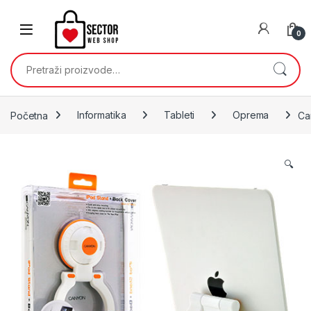
Skip to navigation
Skip to content
0
Pretraži:
Početna
Informatika
Tableti
Oprema
Ca
🔍