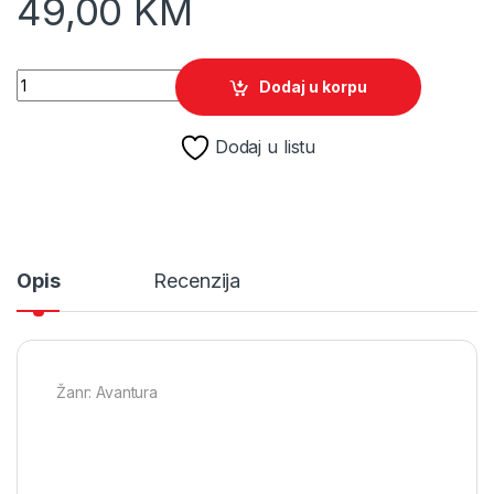
49,00
KM
Castaway Paradise /Switch quantity
Dodaj u korpu
Dodaj u listu
Opis
Recenzija
Žanr: Avantura