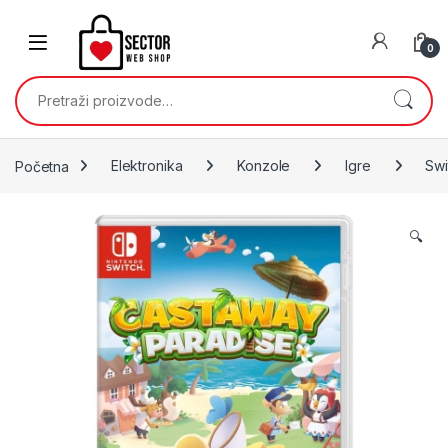
Skip to navigation
Skip to content
0
Pretraži:
Početna
Elektronika
Konzole
Igre
Swi
🔍