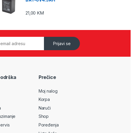
21,00
KM
Prijavi se
podrška
Prečice
Moj nalog
Korpa
a
Naruči
uzimanje
Shop
servis
Poređenja