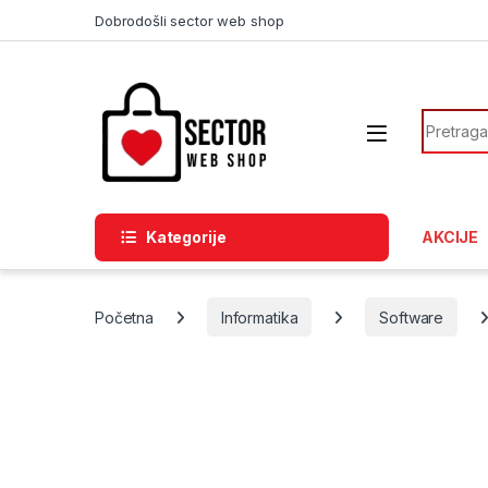
Skip to navigation
Skip to content
Dobrodošli sector web shop
Search f
Kategorije
AKCIJE
Početna
Informatika
Software