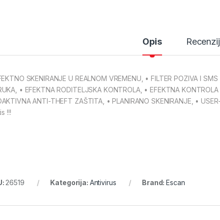
Opis
Recenzi
FEKTNO SKENIRANJE U REALNOM VREMENU, • FILTER POZIVA I SMS 
UKA, • EFEKTNA RODITELJSKA KONTROLA, • EFEKTNA KONTROLA A
AKTIVNA ANTI-THEFT ZAŠTITA, • PLANIRANO SKENIRANJE, • USER-FRI
s !!!
U:
26519
Kategorija:
Antivirus
Brand:
Escan