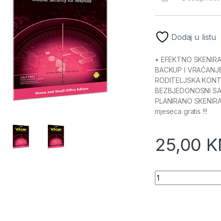
Dodaj u listu
• EFEKTNO SKENIRA
BACKUP I VRAĆANJ
RODITELJSKA KONTR
BEZBJEDONOSNI SAV
PLANIRANO SKENIRANJ
mjeseca gratis !!!
25,00
K
Escan mobile sec. 