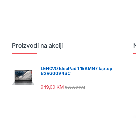
Proizvodi na akciji
LENOVO IdeaPad 1 15AMN7 laptop
82VG00V4SC
949,00
KM
995,00
KM