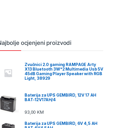
Najbolje ocjenjeni proizvodi
Zvučnici 2.0 gaming RAMPAGE Arty
X13 Bluetooth 3W*2 Multimedia Usb 5V
45dB Gaming Player Speaker with RGB
Light, 38929
Baterija za UPS GEMBIRD, 12V 17 AH
BAT-12V17AH/4
93,00
KM
Baterija za UPS GEMBIRD, 6V 4,5 AH
BAT-6V4.5AH