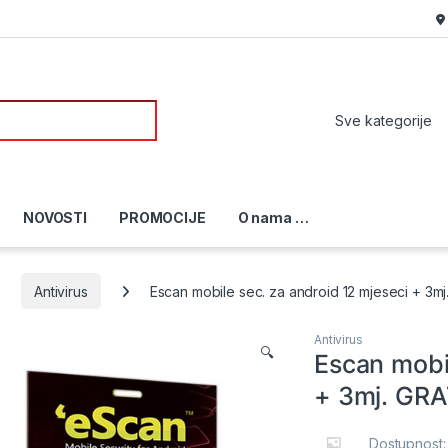
or:
NOVOSTI
PROMOCIJE
O nama …
Antivirus
Escan mobile sec. za android 12 mjeseci + 3m
Antivirus
🔍
Escan mobil
+ 3mj. GRA
Dostupnost