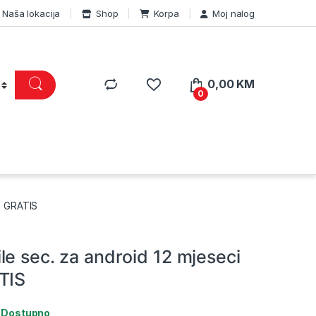
Naša lokacija
Shop
Korpa
Moj nalog
0,00
KM
0
j. GRATIS
e sec. za android 12 mjeseci
TIS
:
Dostupno