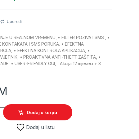
Uporedi
NJE U REALNOM VREMENU, • FILTER POZIVA I SMS , •
E KONTAKATA I SMS PORUKA, • EFEKTNA
OLA, • EFEKTNA KONTROLA APLIKACIJA, •
JETNIK, • PROAKTIVNA ANTI-THEFT ZAŠTITA, •
E, • USER-FRIENDLY GUI, , Akcija 12 mjeseci + 3
M
za android 12 mjeseci + 3mj. GRATIS quantity
Dodaj u korpu
Dodaj u listu