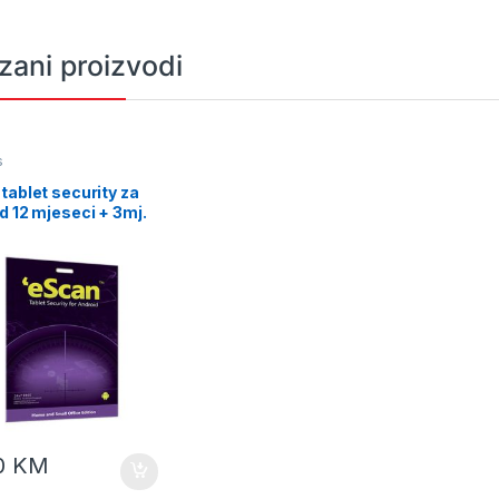
zani proizvodi
s
tablet security za
d 12 mjeseci + 3mj.
S
0
KM