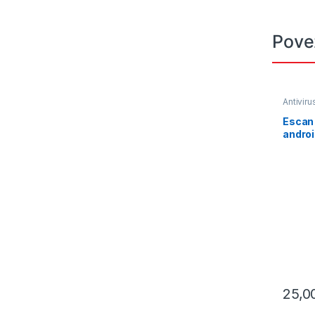
Pove
Antiviru
Escan 
androi
GRATI
25,0