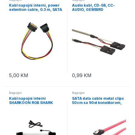
Kabl napojni interni, power
Audio kabl, CD-SB, CC-
extention cable, 0.3 m, SATA
AUDIO, GEMBIRD
GEMBIRD, CC-SATAMF-01
5,00
KM
0,99
KM
Napojni
Napojni
Kabl napojni interni
SATA data cable metal clips
SHARKOON RGB SHARK
50cm sa 90st konektorom,
XTend 24, za MBO
CC-SATAM-DATA90,
GEMBIRD