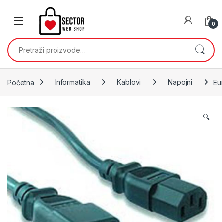
Skip to navigation
Skip to content
0
Pretraži:
Početna
Informatika
Kablovi
Napojni
Eu
🔍