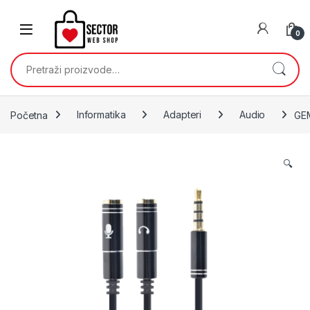
Skip to navigation
Skip to content
0
Pretraži:
Početna
Informatika
Adapteri
Audio
GEM
🔍