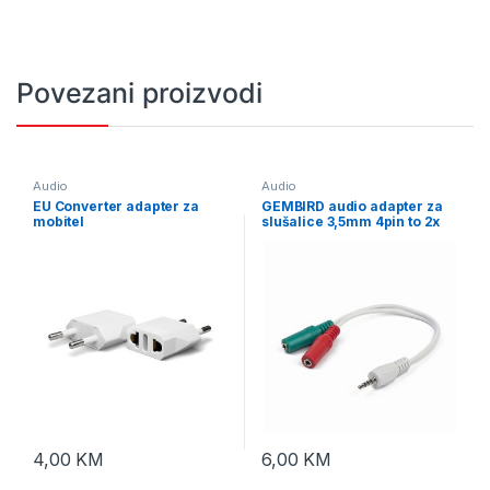
Povezani proizvodi
Audio
Audio
EU Converter adapter za
GEMBIRD audio adapter za
mobitel
slušalice 3,5mm 4pin to 2x
3,5 mm 3pin (mic/slušalice),
white, CCA-417W
4,00
KM
6,00
KM