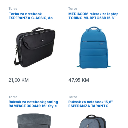
Torbe
Torbe
Torba za notebook
MEDIACOM ruksak za laptop
ESPERANZA CLASSIC, do
TORINO MI-BPTO56B 15.6″
15,6″, black, ET101
plavi
21,00
KM
47,95
KM
Torbe
Torbe
Ruksak za notebook gaming
Ruksak za notebook 15,6″
RAMPAGE 300449 16″ Style
ESPERANZA TARANTO
Computer Notebook
ET196
Backpack, 34759