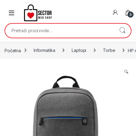
Skip to navigation
Skip to content
0
Pretraži:
Početna
Informatika
Laptopi
Torbe
HP 
🔍