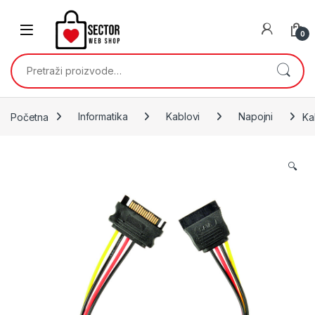
Skip to navigation
Skip to content
0
Pretraži:
Početna
Informatika
Kablovi
Napojni
Ka
🔍