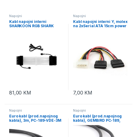
Napojni
Napojni
Kabl napojni interni
Kabl napojni interni Y, molex
SHARKOON RGB SHARK
na 2xSerial ATA 15cm power
XTend 24, za MBO
cable, GEMBIRD CC-SATA-
PSY
81,00
KM
7,00
KM
Napojni
Napojni
Euro kabl (prod.napojnog
Euro kabl (prod.napojnog
kabla), 3m, PC-189-VDE-3M
kabla), GEMBIRD PC-189,
1,8m