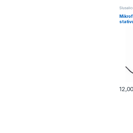
Slusalic
Mikro
stati
12,0