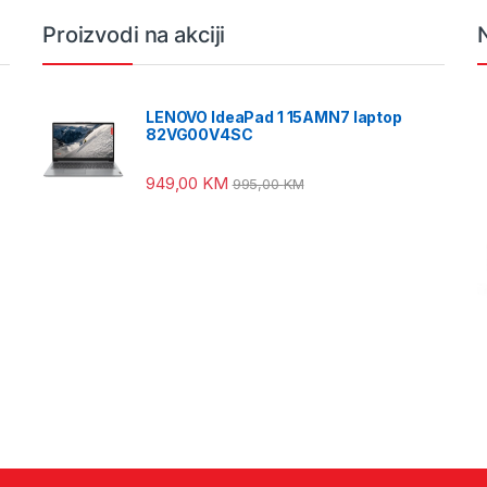
Proizvodi na akciji
LENOVO IdeaPad 1 15AMN7 laptop
82VG00V4SC
949,00
KM
995,00
KM