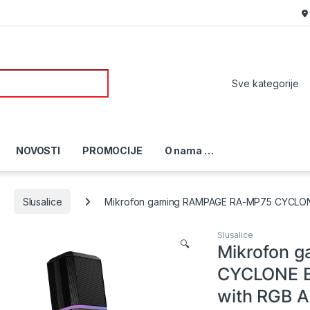
or:
NOVOSTI
PROMOCIJE
O nama …
Slusalice
Mikrofon gaming RAMPAGE RA-MP75 CYCLONE 
Slusalice
🔍
Mikrofon 
CYCLONE B
with RGB A