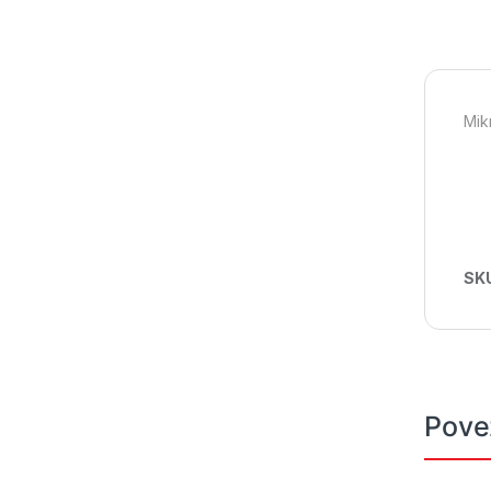
Mik
SK
Pove