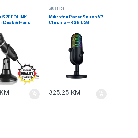
Slusalice
n SPEEDLINK
Mikrofon Razer Seiren V3
r Desk & Hand,
Chroma – RGB USB
SL-8703-BK
Microphone – FRML
Packaging, RZ19-
05060100-R3M1
KM
325,25
KM