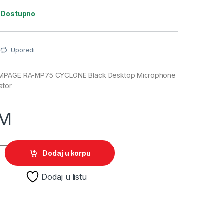
:
Dostupno
Uporedi
AMPAGE RA-MP75 CYCLONE Black Desktop Microphone
ator
M
AMPAGE RA-MP75 CYCLONE Black Desktop Microphone with RGB 
Dodaj u korpu
Dodaj u listu