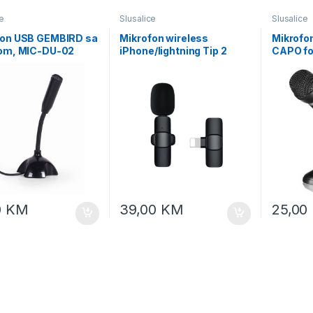
e
Slusalice
Slusalice
fon USB GEMBIRD sa
Mikrofon wireless
Mikrofo
vom, MIC-DU-02
iPhone/lightning Tip 2
CAPO fo
black, 
0
KM
39,00
KM
25,00