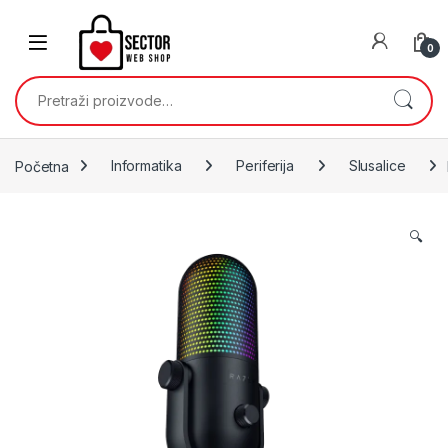
Skip to navigation
Skip to content
0
Pretraži:
Početna
Informatika
Periferija
Slusalice
🔍