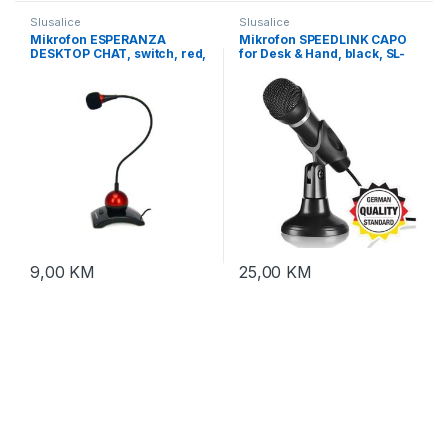
Slusalice
Slusalice
Mikrofon ESPERANZA
Mikrofon SPEEDLINK CAPO
DESKTOP CHAT, switch, red,
for Desk & Hand, black, SL-
3,5mm, EH130
8703-BK
9,00
KM
25,00
KM