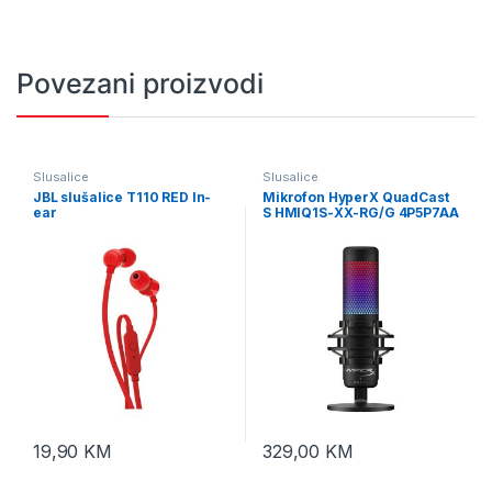
Povezani proizvodi
Slusalice
Slusalice
JBL slušalice T110 RED In-
Mikrofon HyperX QuadCast
ear
S HMIQ1S-XX-RG/G 4P5P7AA
19,90
KM
329,00
KM