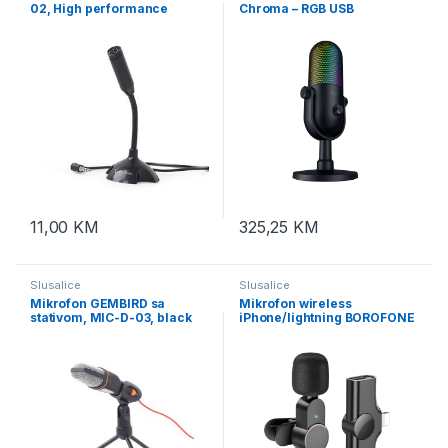
02, High performance
Chroma – RGB USB
recording, black
Microphone – FRML
Packaging, RZ19-
05060100-R3M1
11,00
KM
325,25
KM
Slusalice
Slusalice
Mikrofon GEMBIRD sa
Mikrofon wireless
stativom, MIC-D-03, black
iPhone/lightning BOROFONE
BFK12 Trophy lavalier digital
black