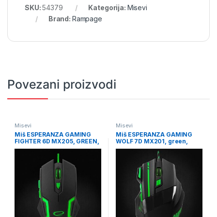
SKU:
54379
Kategorija:
Misevi
Brand:
Rampage
Povezani proizvodi
Misevi
Misevi
Miš ESPERANZA GAMING
Miš ESPERANZA GAMING
FIGHTER 6D MX205, GREEN,
WOLF 7D MX201, green,
2400dpi, ergonomic,
2400dpi, double-click,
EGM205G
ergonomic, EGM201G