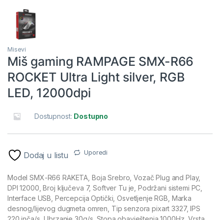
Misevi
Miš gaming RAMPAGE SMX-R66
ROCKET Ultra Light silver, RGB
LED, 12000dpi
Dostupnost:
Dostupno
Uporedi
Dodaj u listu
Model SMX-R66 RAKETA, Boja Srebro, Vozač Plug and Play,
DPI 12000, Broj ključeva 7, Softver Tu je, Podržani sistemi PC,
Interface USB, Percepcija Optički, Osvetljenje RGB, Marka
desnog/lijevog dugmeta omren, Tip senzora pixart 3327, IPS
220 inča/s, Ubrzanje 30g/s, Stopa obavještenja 1000Hz, Vrsta