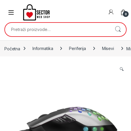
Skip to navigation
Skip to content
0
Pretraži:
Početna
Informatika
Periferija
Misevi
Mi
🔍