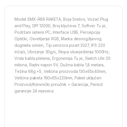
Model SMX-R66 RAKETA, Boja Srebro, Vozač Plug
and Play, DPI 12000, Broj ključeva 7, Softver Tu je,
Podržani sistemi PC, Interface USB, Percepcija
Optički, Osvetljenje RGB, Marka desnog/lijevog
dugmeta omren, Tip senzora pixart 3327, IPS 220
inča/s, Ubrzanje 30g/s, Stopa obavještenja 1000Hz,
Vrsta kabla pletena, Ergonomija Tu je, Switch Life 20
miliona, Radni napon 5V, Dužina kabla 1,8 metara,
Težina 68g +5, Veličina proizvoda 130x65x40mm,
Veličina paketa 160x65x220mm, Paket uključen
Proizvod/Korisnički priručnik + Garancija, Period
garancije 24 mjeseca