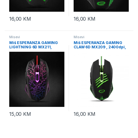
16,00
KM
16,00
KM
Misevi
Misevi
Miš ESPERANZA GAMING
Miš ESPERANZA GAMING
LIGHTNING 6D MX211,
CLAW 6D MX209 , 2400dpi,
2400dpi, ergonomic,
ergonomic, EGM209G
EGM211R
15,00
KM
16,00
KM