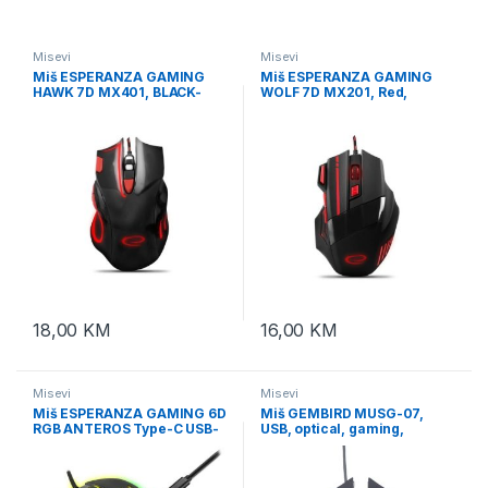
Misevi
Misevi
Miš ESPERANZA GAMING
Miš ESPERANZA GAMING
HAWK 7D MX401, BLACK-
WOLF 7D MX201, Red,
RED, 2400dpi, double-click,
2400dpi, double-click,
ergonomic, EGM401KR
ergonomic, EGM201R
18,00
KM
16,00
KM
Misevi
Misevi
Miš ESPERANZA GAMING 6D
Miš GEMBIRD MUSG-07,
RGB ANTEROS Type-C USB-
USB, optical, gaming,
C, EGM305
programmable, 6-button,
full ergonomic, RGB, 3200