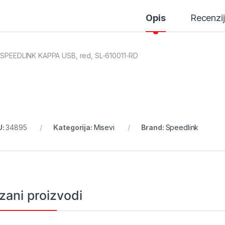
Opis
Recenzi
 SPEEDLINK KAPPA USB, red, SL-610011-RD
U:
34895
Kategorija:
Misevi
Brand:
Speedlink
zani proizvodi