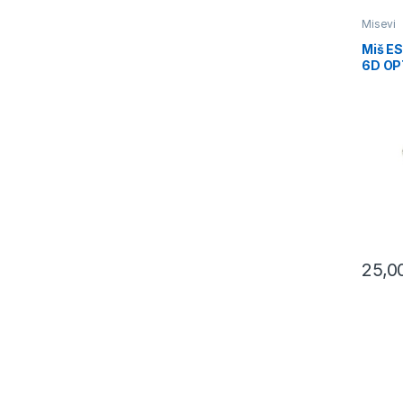
Misevi
Miš E
6D OP
EGM5
25,0