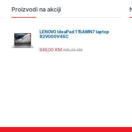
Proizvodi na akciji
LENOVO IdeaPad 1 15AMN7 laptop
82VG00V4SC
949,00
KM
995,00
KM