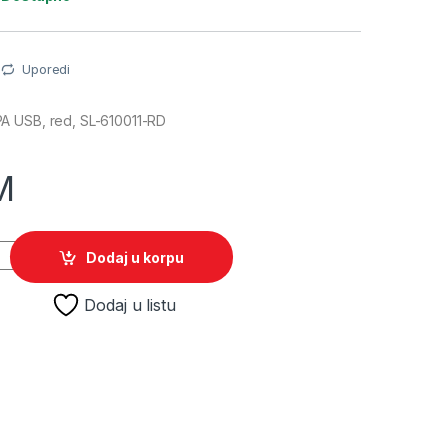
Uporedi
A USB, red, SL-610011-RD
M
PA USB, red, SL-610011-RD quantity
Dodaj u korpu
Dodaj u listu