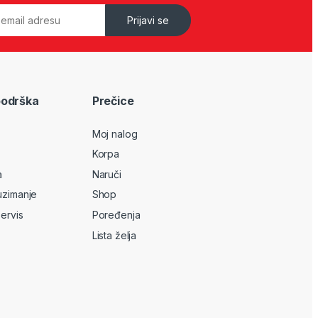
Prijavi se
podrška
Prečice
Moj nalog
Korpa
a
Naruči
uzimanje
Shop
servis
Poređenja
Lista želja