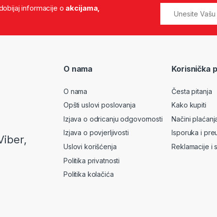
 dobijaj informacije o
akcijama,
O nama
Korisnička 
O nama
Česta pitanja
Opšti uslovi poslovanja
Kako kupiti
Izjava o odricanju odgovornosti
Načini plaćanj
Izjava o povjerljivosti
Isporuka i pre
Viber,
Uslovi korišćenja
Reklamacije i 
Politika privatnosti
Politika kolačića