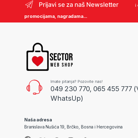
Prijavi se za naš Newsletter
i
promocijama, nagradama...
Imate pitanja? Pozovite nas!
049 230 770, 065 455 777 (
WhatsUp)
Naša adresa
Branislava Nušića 19, Brčko, Bosna i Hercegovina