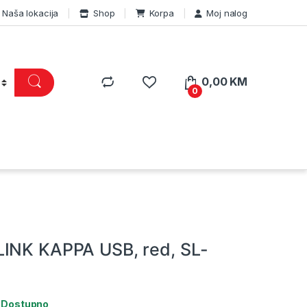
Naša lokacija
Shop
Korpa
Moj nalog
0,00
KM
0
INK KAPPA USB, red, SL-
:
Dostupno