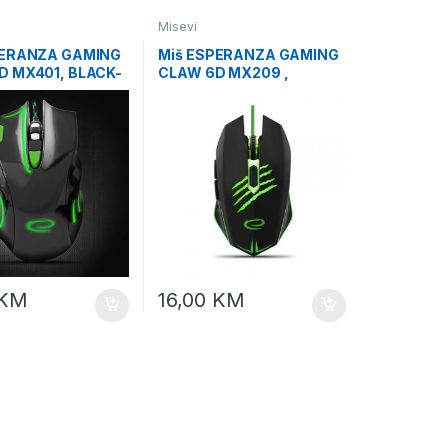
Misevi
PERANZA GAMING
Miš ESPERANZA GAMING
D MX401, BLACK-
CLAW 6D MX209 ,
2400dpi, double-
2400dpi, ergonomic,
rgonomic,
EGM209G
KG
KM
16,00
KM