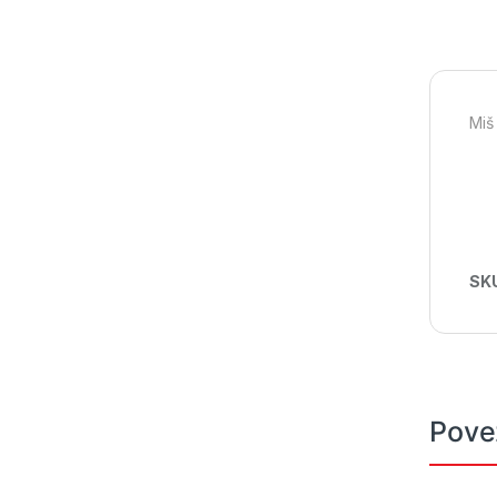
Miš
SK
Pove