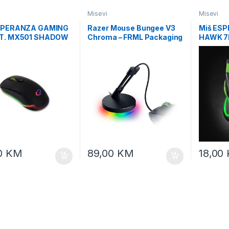
Misevi
Misevi
SPERANZA GAMING
Razer Mouse Bungee V3
Miš ES
T. MX501 SHADOW
Chroma – FRML Packaging
HAWK 7
01
RC21-01520100-R3M1
GREEN, 
click, e
EGM401
0
KM
89,00
KM
18,00