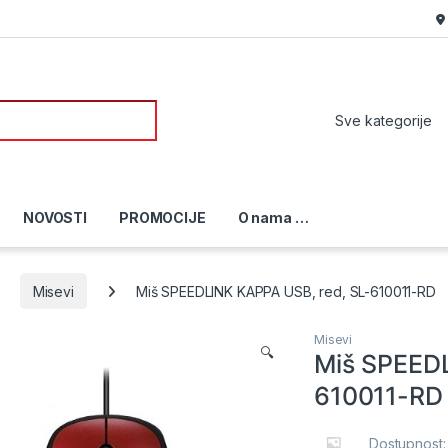
or:
NOVOSTI
PROMOCIJE
O nama …
Misevi
Miš SPEEDLINK KAPPA USB, red, SL-610011-RD
Misevi
🔍
Miš SPEEDL
610011-RD
Dostupnost