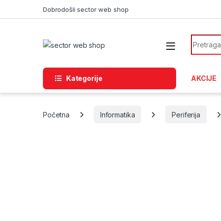
Skip to navigation
Skip to content
Dobrodošli sector web shop
Search f
Kategorije
AKCIJE
Početna
Informatika
Periferija