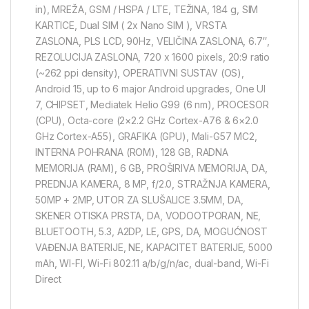
in), MREŽA, GSM / HSPA / LTE, TEŽINA, 184 g, SIM
KARTICE, Dual SIM ( 2x Nano SIM ), VRSTA
ZASLONA, PLS LCD, 90Hz, VELIČINA ZASLONA, 6.7″,
REZOLUCIJA ZASLONA, 720 x 1600 pixels, 20:9 ratio
(~262 ppi density), OPERATIVNI SUSTAV (OS),
Android 15, up to 6 major Android upgrades, One UI
7, CHIPSET, Mediatek Helio G99 (6 nm), PROCESOR
(CPU), Octa-core (2×2.2 GHz Cortex-A76 & 6×2.0
GHz Cortex-A55), GRAFIKA (GPU), Mali-G57 MC2,
INTERNA POHRANA (ROM), 128 GB, RADNA
MEMORIJA (RAM), 6 GB, PROŠIRIVA MEMORIJA, DA,
PREDNJA KAMERA, 8 MP, f/2.0, STRAŽNJA KAMERA,
50MP + 2MP, UTOR ZA SLUŠALICE 3.5MM, DA,
SKENER OTISKA PRSTA, DA, VODOOTPORAN, NE,
BLUETOOTH, 5.3, A2DP, LE, GPS, DA, MOGUĆNOST
VAĐENJA BATERIJE, NE, KAPACITET BATERIJE, 5000
mAh, WI-FI, Wi-Fi 802.11 a/b/g/n/ac, dual-band, Wi-Fi
Direct