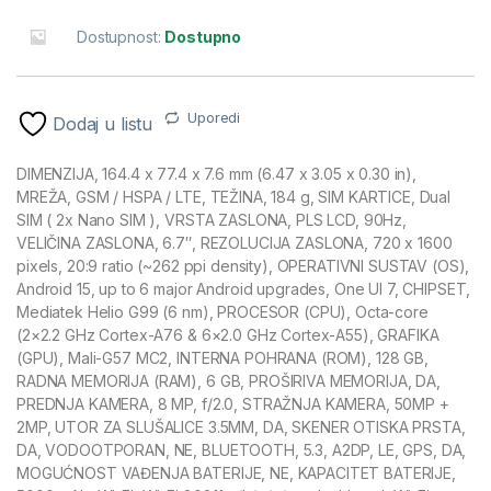
Dostupnost:
Dostupno
Uporedi
Dodaj u listu
DIMENZIJA, 164.4 x 77.4 x 7.6 mm (6.47 x 3.05 x 0.30 in),
MREŽA, GSM / HSPA / LTE, TEŽINA, 184 g, SIM KARTICE, Dual
SIM ( 2x Nano SIM ), VRSTA ZASLONA, PLS LCD, 90Hz,
VELIČINA ZASLONA, 6.7″, REZOLUCIJA ZASLONA, 720 x 1600
pixels, 20:9 ratio (~262 ppi density), OPERATIVNI SUSTAV (OS),
Android 15, up to 6 major Android upgrades, One UI 7, CHIPSET,
Mediatek Helio G99 (6 nm), PROCESOR (CPU), Octa-core
(2×2.2 GHz Cortex-A76 & 6×2.0 GHz Cortex-A55), GRAFIKA
(GPU), Mali-G57 MC2, INTERNA POHRANA (ROM), 128 GB,
RADNA MEMORIJA (RAM), 6 GB, PROŠIRIVA MEMORIJA, DA,
PREDNJA KAMERA, 8 MP, f/2.0, STRAŽNJA KAMERA, 50MP +
2MP, UTOR ZA SLUŠALICE 3.5MM, DA, SKENER OTISKA PRSTA,
DA, VODOOTPORAN, NE, BLUETOOTH, 5.3, A2DP, LE, GPS, DA,
MOGUĆNOST VAĐENJA BATERIJE, NE, KAPACITET BATERIJE,