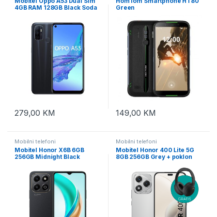
Mobitel Oppo A53 Dual Sim
HomTom Smartphone HT80
4GB RAM 128GB Black Soda
Green
279,00
KM
149,00
KM
Mobilni telefoni
Mobilni telefoni
Mobitel Honor X6B 6GB
Mobitel Honor 400 Lite 5G
256GB Midnight Black
8GB 256GB Grey + poklon
slušalice