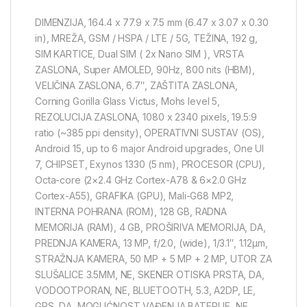
DIMENZIJA, 164.4 x 77.9 x 7.5 mm (6.47 x 3.07 x 0.30
in), MREŽA, GSM / HSPA / LTE / 5G, TEŽINA, 192 g,
SIM KARTICE, Dual SIM ( 2x Nano SIM ), VRSTA
ZASLONA, Super AMOLED, 90Hz, 800 nits (HBM),
VELIČINA ZASLONA, 6.7″, ZAŠTITA ZASLONA,
Corning Gorilla Glass Victus, Mohs level 5,
REZOLUCIJA ZASLONA, 1080 x 2340 pixels, 19.5:9
ratio (~385 ppi density), OPERATIVNI SUSTAV (OS),
Android 15, up to 6 major Android upgrades, One UI
7, CHIPSET, Exynos 1330 (5 nm), PROCESOR (CPU),
Octa-core (2×2.4 GHz Cortex-A78 & 6×2.0 GHz
Cortex-A55), GRAFIKA (GPU), Mali-G68 MP2,
INTERNA POHRANA (ROM), 128 GB, RADNA
MEMORIJA (RAM), 4 GB, PROŠIRIVA MEMORIJA, DA,
PREDNJA KAMERA, 13 MP, f/2.0, (wide), 1/3.1″, 1.12µm,
STRAŽNJA KAMERA, 50 MP + 5 MP + 2 MP, UTOR ZA
SLUŠALICE 3.5MM, NE, SKENER OTISKA PRSTA, DA,
VODOOTPORAN, NE, BLUETOOTH, 5.3, A2DP, LE,
GPS, DA, MOGUĆNOST VAĐENJA BATERIJE, NE,