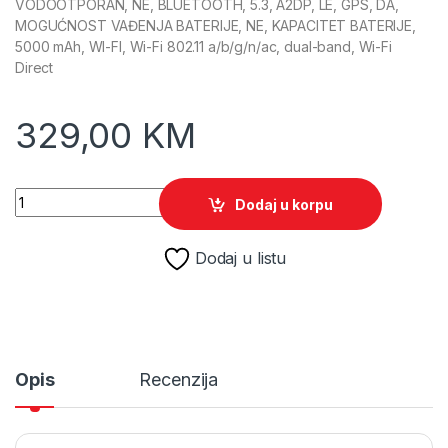
VODOOTPORAN, NE, BLUETOOTH, 5.3, A2DP, LE, GPS, DA,
MOGUĆNOST VAĐENJA BATERIJE, NE, KAPACITET BATERIJE,
5000 mAh, WI-FI, Wi-Fi 802.11 a/b/g/n/ac, dual-band, Wi-Fi
Direct
329,00
KM
Mobitel Samsung Galaxy A17 4GB 128GB Dual Sim Black quant
Dodaj u korpu
Dodaj u listu
Opis
Recenzija