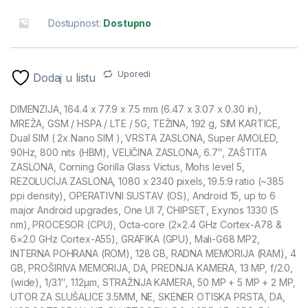
Dostupnost:
Dostupno
Uporedi
Dodaj u listu
DIMENZIJA, 164.4 x 77.9 x 7.5 mm (6.47 x 3.07 x 0.30 in),
MREŽA, GSM / HSPA / LTE / 5G, TEŽINA, 192 g, SIM KARTICE,
Dual SIM ( 2x Nano SIM ), VRSTA ZASLONA, Super AMOLED,
90Hz, 800 nits (HBM), VELIČINA ZASLONA, 6.7″, ZAŠTITA
ZASLONA, Corning Gorilla Glass Victus, Mohs level 5,
REZOLUCIJA ZASLONA, 1080 x 2340 pixels, 19.5:9 ratio (~385
ppi density), OPERATIVNI SUSTAV (OS), Android 15, up to 6
major Android upgrades, One UI 7, CHIPSET, Exynos 1330 (5
nm), PROCESOR (CPU), Octa-core (2×2.4 GHz Cortex-A78 &
6×2.0 GHz Cortex-A55), GRAFIKA (GPU), Mali-G68 MP2,
INTERNA POHRANA (ROM), 128 GB, RADNA MEMORIJA (RAM), 4
GB, PROŠIRIVA MEMORIJA, DA, PREDNJA KAMERA, 13 MP, f/2.0,
(wide), 1/3.1″, 1.12µm, STRAŽNJA KAMERA, 50 MP + 5 MP + 2 MP,
UTOR ZA SLUŠALICE 3.5MM, NE, SKENER OTISKA PRSTA, DA,