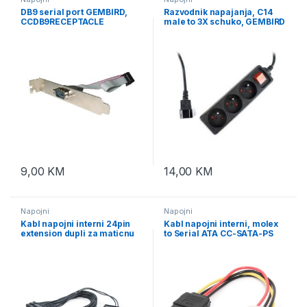
DB9 serial port GEMBIRD,
Razvodnik napajanja, C14
CCDB9RECEPTACLE
male to 3X schuko, GEMBIRD
motherboard to serial port
EG-PSU3-01
9,00
KM
14,00
KM
Napojni
Napojni
Kabl napojni interni 24pin
Kabl napojni interni, molex
extension dupli za maticnu
to Serial ATA CC-SATA-PS
plocu 0,3m, GEMBIRD CC-
15cm power cable, GEMBIRD
PSU24-01