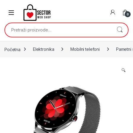
Skip to navigation
Skip to content
0
Pretraži:
Početna
Elektronika
Mobilni telefoni
Pametni 
🔍