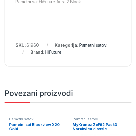
Pametni sat HiFuture Aura 2 Black
SKU:
61960
Kategorija:
Pametni satovi
Brand:
HiFuture
Povezani proizvodi
Pametni satovi
Pametni satovi
Pametni sat Blackview X20
MyKronoz ZeFit2 Pack3
Gold
Narukvica classic
KRZF2PACK3-CLASSIC