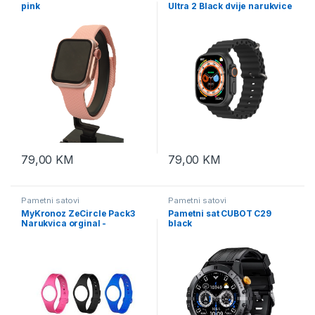
pink
Ultra 2 Black dvije narukvice
79,00
KM
79,00
KM
Pametni satovi
Pametni satovi
MyKronoz ZeCircle Pack3
Pametni sat CUBOT C29
Narukvica orginal -
black
KRZEPACK3-ORGINAL