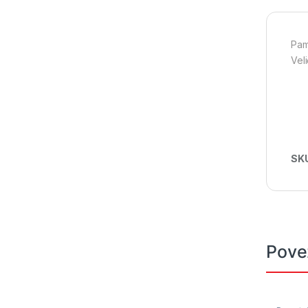
Pam
Vel
SK
Pove