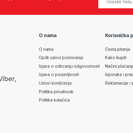
O nama
Korisnička 
O nama
Česta pitanja
Opšti uslovi poslovanja
Kako kupiti
Izjava o odricanju odgovornosti
Načini plaćanj
Izjava o povjerljivosti
Isporuka i pre
Viber,
Uslovi korišćenja
Reklamacije i 
Politika privatnosti
Politika kolačića