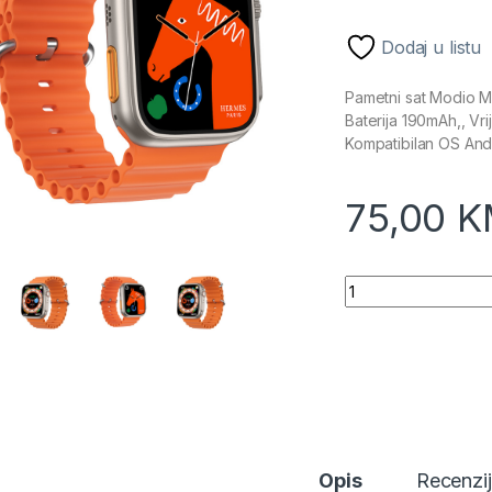
Dodaj u listu
Pametni sat Modio M
Baterija 190mAh,, Vr
Kompatibilan OS And
75,00
K
Pametni sat Modio
Opis
Recenzi