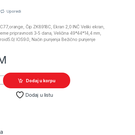
Uporedi
C77,orange, Čip ZK8918C, Ekran 2,0 INČ Veliki ekran,
ijeme pripravnosti 3-5 dana, Veličina 49*44*14,4 mm,
roid5.0/ IOS9.0, Način punjenja Bežično punjenje
M
 MC77 orange quantity
Dodaj u korpu
Dodaj u listu
ja