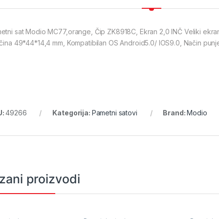
etni sat Modio MC77,orange, Čip ZK8918C, Ekran 2,0 INČ Veliki ekran,
ičina 49*44*14,4 mm, Kompatibilan OS Android5.0/ IOS9.0, Način punj
U:
49266
Kategorija:
Pametni satovi
Brand:
Modio
zani proizvodi