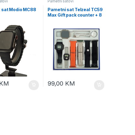
atovi
Pametni satovi
 sat Modio MC88
Pametni sat Telzeal TC59
Max Gift pack counter + 8
narukvica
KM
99,00
KM