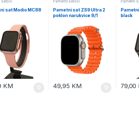
 satovi
Pametni satovi
Pametni s
ni sat Modio MC88
Pametni sat ZS9 Ultra 2
Pametni
poklon narukvice 8/1
black
0
KM
49,95
KM
79,00