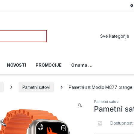
or:
NOVOSTI
PROMOCIJE
O nama …
i
Pametni satovi
Pametni sat Modio MC77 orange
Pametni satovi
🔍
Pametni sa
Dostupnost