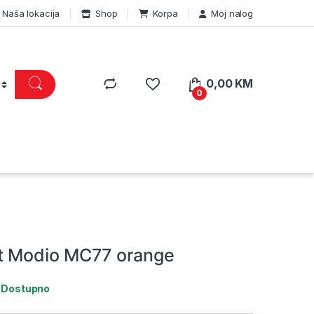
Naša lokacija
Shop
Korpa
Moj nalog
0,00
KM
0
t Modio MC77 orange
:
Dostupno