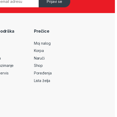
Prijavi se
podrška
Prečice
Moj nalog
Korpa
a
Naruči
uzimanje
Shop
servis
Poređenja
Lista želja