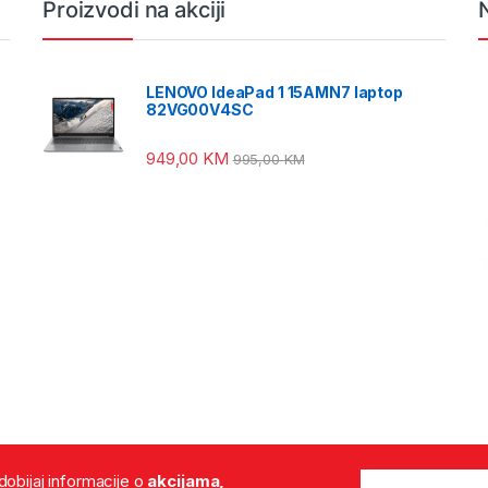
Proizvodi na akciji
LENOVO IdeaPad 1 15AMN7 laptop
82VG00V4SC
949,00
KM
995,00
KM
 dobijaj informacije o
akcijama,