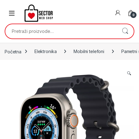
Skip to navigation
Skip to content
0
Pretraži:
Početna
Elektronika
Mobilni telefoni
Pametni 
🔍