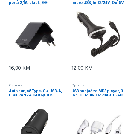
porta 2,1A, black, EG-
micro USB, In 12/24V, Out 5V
U2C2A-02
1A, EZ109
16,00
KM
12,00
KM
Oprema
Oprema
Auto punjač Type-C + USB-A,
USB punjač za MP3 player, 3
ESPERANZA CAR QUICK
in 1, GEMBIRD MP3A-UC-AC3
POWER CHARGER 20W USB-
C PD 20W / USB-A QC 3.0
18W, EZC111K