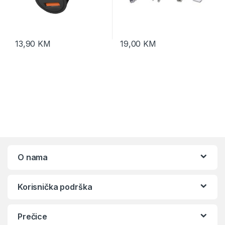
13,90
KM
19,00
KM
O nama
Korisnička podrška
Prečice