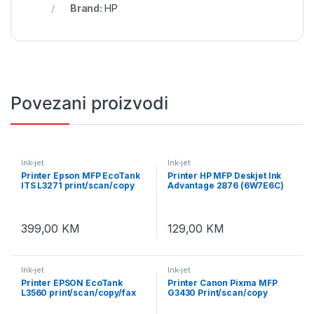
Brand:
HP
Povezani proizvodi
Ink-jet
Ink-jet
Printer Epson MFP EcoTank
Printer HP MFP Deskjet Ink
ITS L3271 print/scan/copy
Advantage 2876 (6W7E6C)
33str/min BW. 15str/min
print/scan/copy 7,5st/min
color. rezolucija printanja
USB + WiFi
5.760 x 1.440 dpi. USB+WiFi,
Wi-Fi Direct
399,00
KM
129,00
KM
Ink-jet
Ink-jet
Printer EPSON EcoTank
Printer Canon Pixma MFP
L3560 print/scan/copy/fax
G3430 Print/scan/copy
Rez.4.800 x 1.200 dpi.
11str/min B-W, 6str/min
33str/min
color. USB+WiFi Tinte GI-41