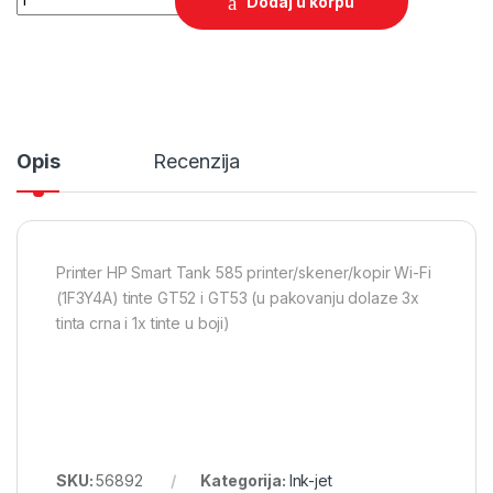
Dodaj u korpu
Opis
Recenzija
Printer HP Smart Tank 585 printer/skener/kopir Wi-Fi
(1F3Y4A) tinte GT52 i GT53 (u pakovanju dolaze 3x
tinta crna i 1x tinte u boji)
SKU:
56892
Kategorija:
Ink-jet