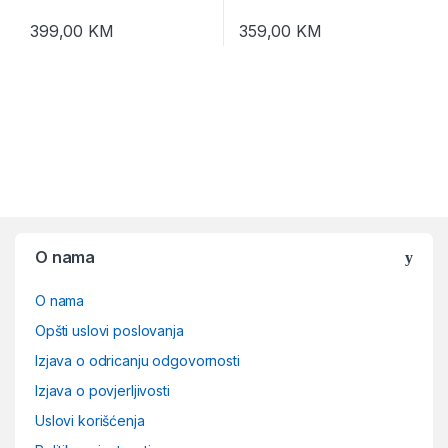
Monokrom.20str/min
Colour. ADF.Duplex.USB,
399,00
KM
359,00
KM
LAN.WiFi. tinte br.103
O nama
O nama
Opšti uslovi poslovanja
Izjava o odricanju odgovornosti
Izjava o povjerljivosti
Uslovi korišćenja