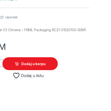
Uporedi
e V3 Chroma – FRML Packaging RC21-01520100-R3M1
M
ee V3 Chroma - FRML Packaging RC21-01520100-R3M1 quantity
Dodaj u korpu
Dodaj u listu