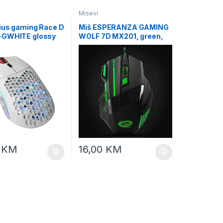
Misevi
rius gaming Race D
Miš ESPERANZA GAMING
-GWHITE glossy
WOLF 7D MX201, green,
2400dpi, double-click,
ergonomic, EGM201G
0
KM
16,00
KM