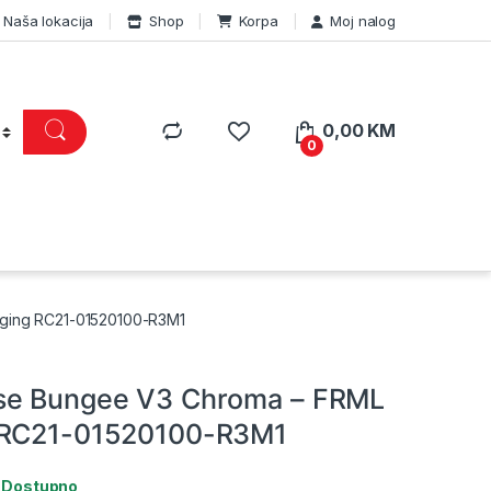
Naša lokacija
Shop
Korpa
Moj nalog
0,00
KM
0
ging RC21-01520100-R3M1
se Bungee V3 Chroma – FRML
 RC21-01520100-R3M1
:
Dostupno