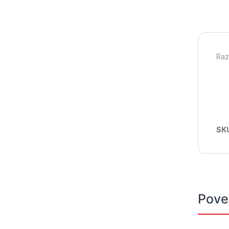
Raz
SK
Pove