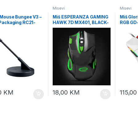
Misevi
Misevi
 Mouse Bungee V3 –
Miš ESPERANZA GAMING
Miš Glo
Packaging RC21-
HAWK 7D MX401, BLACK-
RGB GD
100-R3M1
GREEN, 2400dpi, double-
white
click, ergonomic,
EGM401KG
0
KM
18,00
KM
115,0