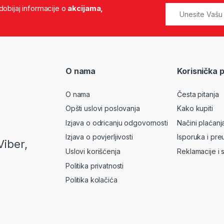
 dobijaj informacije o
akcijama,
O nama
Korisnička 
O nama
Česta pitanja
Opšti uslovi poslovanja
Kako kupiti
Izjava o odricanju odgovornosti
Načini plaćanj
Izjava o povjerljivosti
Isporuka i pre
Viber,
Uslovi korišćenja
Reklamacije i 
Politika privatnosti
Politika kolačića