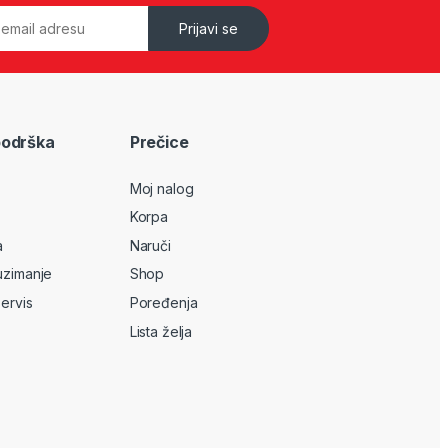
Prijavi se
podrška
Prečice
Moj nalog
Korpa
a
Naruči
uzimanje
Shop
servis
Poređenja
Lista želja