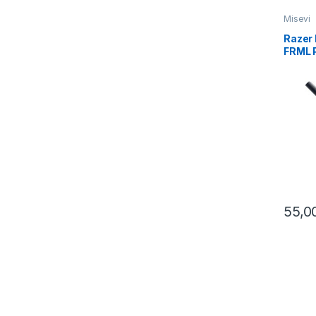
Misevi
Razer
FRML 
01560
55,0