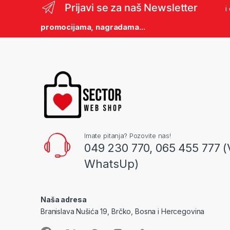
Prijavi se za naš Newsletter
i
promocijama, nagradama...
Imate pitanja? Pozovite nas!
049 230 770, 065 455 777 (
WhatsUp)
Naša adresa
Branislava Nušića 19, Brčko, Bosna i Hercegovina