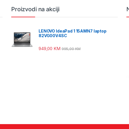
Proizvodi na akciji
LENOVO IdeaPad 1 15AMN7 laptop
82VG00V4SC
949,00
KM
995,00
KM