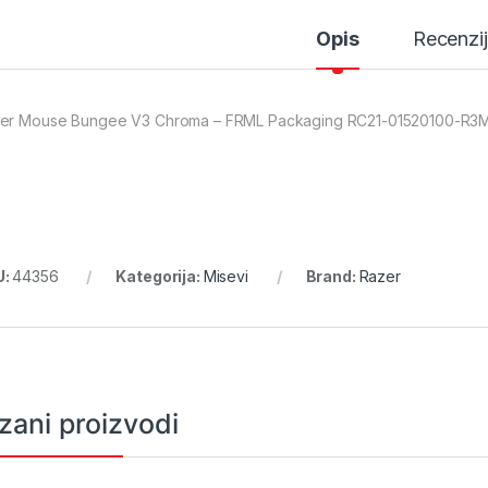
Opis
Recenzi
er Mouse Bungee V3 Chroma – FRML Packaging RC21-01520100-R3
U:
44356
Kategorija:
Misevi
Brand:
Razer
zani proizvodi