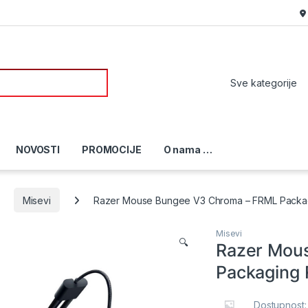
or:
NOVOSTI
PROMOCIJE
O nama …
Misevi
Razer Mouse Bungee V3 Chroma – FRML Packa
Misevi
🔍
Razer Mou
Packaging
Dostupnost