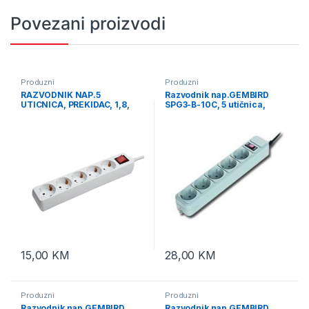
Povezani proizvodi
Produzni
Produzni
RAZVODNIK NAP.5
Razvodnik nap.GEMBIRD
UTICNICA, PREKIDAC, 1,8,
SPG3-B-10C, 5 utičnica,
SPG4-C-6
prekidač,3m, osigurač,
prenaponska zaštita
15,00
KM
28,00
KM
Produzni
Produzni
Razvodnik nap.GEMBIRD
Razvodnik nap.GEMBIRD