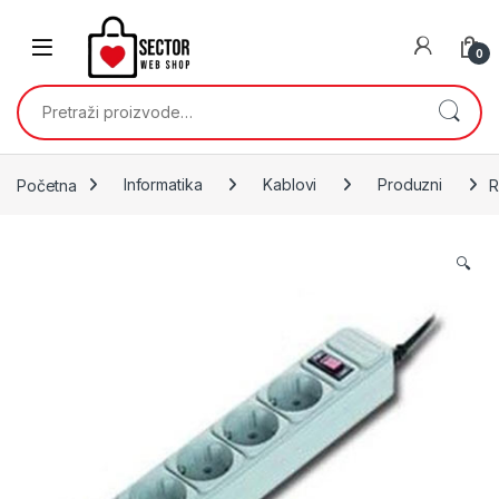
Skip to navigation
Skip to content
0
Pretraži:
Početna
Informatika
Kablovi
Produzni
R
🔍