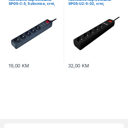
SPG5-C-5, 5 uticnica, crni,
SPG5-U2-5-02, crni,
Prekidač+Osigurač, 1.5M,
Prekidač, 5 uticnica, 1,5 M,
prenaponska zaštita
prenaponska zaštita 2x USB
port
19,00
KM
32,00
KM