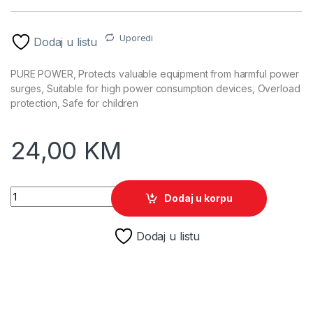
Uporedi
Dodaj u listu
PURE POWER, Protects valuable equipment from harmful power
surges, Suitable for high power consumption devices, Overload
protection, Safe for children
24,00
KM
Razvodnik nap.GEMBIRD SPG3-B-6C, 5 utičnica, prekidač, 1,8
Dodaj u korpu
Dodaj u listu