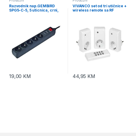
Produzni
Produzni
Razvodnik nap.GEMBIRD
VIVANCO set od tri utičnice +
SPG5-C-5, 5 uticnica, crni,
wireless remote sa RF
Prekidač+Osigurač, 1.5M,
kontrolom, 1000W, white
prenaponska zaštita
26551
19,00
KM
44,95
KM