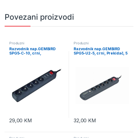
Povezani proizvodi
Produzni
Produzni
Razvodnik nap.GEMBIRD
Razvodnik nap.GEMBIRD
SPG5-C-10, crni,
SPG5-U2-5, crni, Prekidač, 5
Prekidač+Osigurač, 5
uticnica 1,5 M, prenaponska
uticnica 3M, prenaponska
zaštita 2x USB port
zaštita, prenaponska zaštita
29,00
KM
32,00
KM