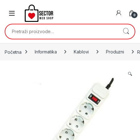
Skip to navigation
Skip to content
0
Pretraži:
Početna
Informatika
Kablovi
Produzni
R
🔍