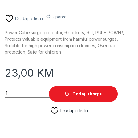
Uporedi
Dodaj u listu
Power Cube surge protector, 6 sockets, 6 ft, PURE POWER,
Protects valuable equipment from harmful power surges,
Suitable for high power consumption devices, Overload
protection, Safe for children
23,00
KM
Razvodnik nap.GEMBIRD SPG6-B-6C, 6 utičnica, prekidač, 1,8
Dodaj u korpu
Dodaj u listu