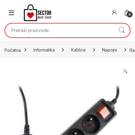
Skip to navigation
Skip to content
0
Pretraži:
Početna
Informatika
Kablovi
Napojni
Ra
🔍