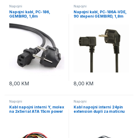
Napojni
Napojni
Napojni kabl, PC-186,
Napojni kabl, PC-186A-VDE,
GEMBIRD, 1,8m
90 stepeni GEMBIRD, 1,8m
8,00
KM
8,00
KM
Napojni
Napojni
Kabl napojni interni Y, molex
Kabl napojni interni 24pin
na 2xSerial ATA 15cm power
extension dupli za maticnu
cable, GEMBIRD CC-SATA-
plocu 0,3m, GEMBIRD CC-
PSY
PSU24-01