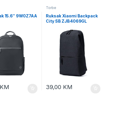
Torbe
ak 15.6″ 9W0Z7AA
Ruksak Xiaomi Backpack
City SB ZJB4069GL
KM
39,00
KM