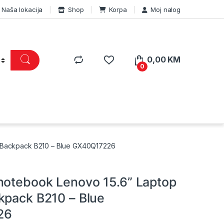
Naša lokacija
Shop
Korpa
Moj nalog
0,00
KM
0
l Backpack B210 – Blue GX40Q17226
notebook Lenovo 15.6” Laptop
kpack B210 – Blue
26