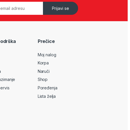
Prijavi se
podrška
Prečice
Moj nalog
Korpa
a
Naruči
uzimanje
Shop
servis
Poređenja
Lista želja