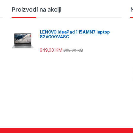
Proizvodi na akciji
LENOVO IdeaPad 1 15AMN7 laptop
82VG00V4SC
949,00
KM
995,00
KM