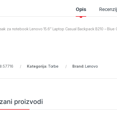
Opis
Recenzi
sak za notebook Lenovo 15.6” Laptop Casual Backpack B210 – Blu
U:
57716
Kategorija:
Torbe
Brand:
Lenovo
zani proizvodi