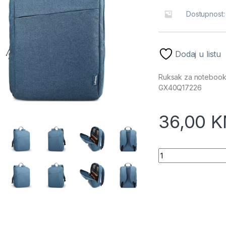
Dostupnost
Dodaj u listu
Ruksak za notebook 
GX40Q17226
36,00
K
Ruksak za noteboo