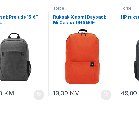
Torbe
Torbe
sak Prelude 15.6″
Ruksak Xiaomi Daypack
HP ruks
UT
Mi Casual ORANGE
ZJB4148GL
00
KM
19,00
KM
49,00