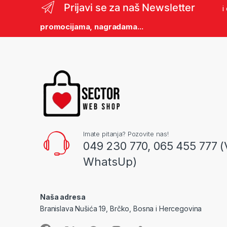
Prijavi se za naš Newsletter
i
promocijama, nagradama...
Imate pitanja? Pozovite nas!
049 230 770, 065 455 777 (
WhatsUp)
Naša adresa
Branislava Nušića 19, Brčko, Bosna i Hercegovina