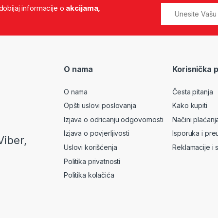
 dobijaj informacije o
akcijama,
O nama
Korisnička 
O nama
Česta pitanja
Opšti uslovi poslovanja
Kako kupiti
Izjava o odricanju odgovornosti
Načini plaćanj
Izjava o povjerljivosti
Isporuka i pre
Viber,
Uslovi korišćenja
Reklamacije i 
Politika privatnosti
Politika kolačića