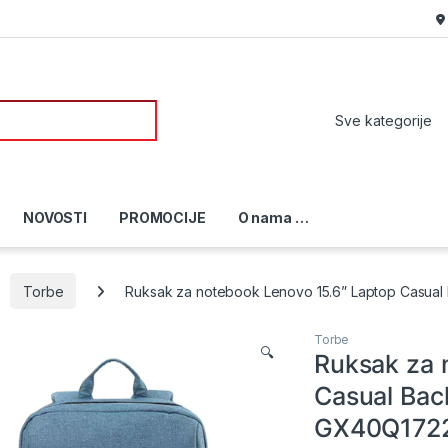
or:
NOVOSTI
PROMOCIJE
O nama …
Torbe
Ruksak za notebook Lenovo 15.6” Laptop Casua
Torbe
🔍
Ruksak za 
Casual Bac
GX40Q172