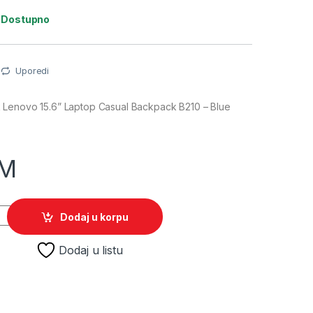
:
Dostupno
Uporedi
Lenovo 15.6” Laptop Casual Backpack B210 – Blue
M
k Lenovo 15.6” Laptop Casual Backpack B210 - Blue GX40Q17226
Dodaj u korpu
Dodaj u listu