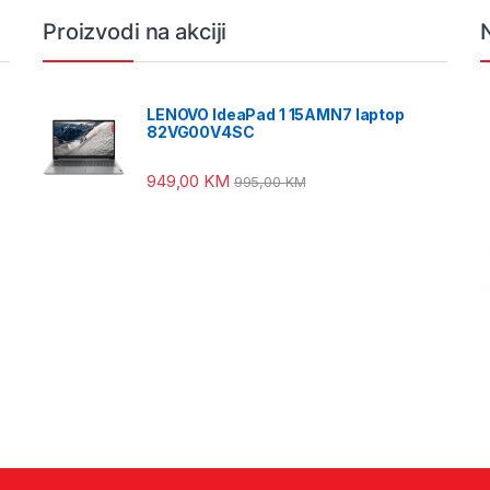
Proizvodi na akciji
LENOVO IdeaPad 1 15AMN7 laptop
82VG00V4SC
949,00
KM
995,00
KM