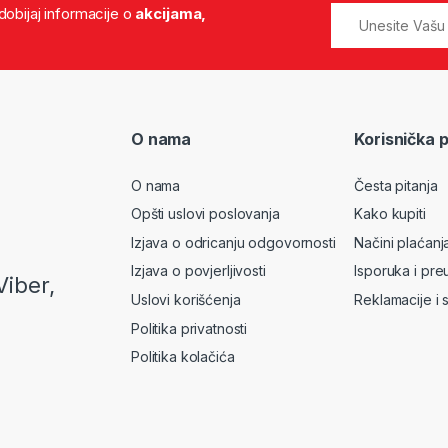
 dobijaj informacije o
akcijama,
O nama
Korisnička 
O nama
Česta pitanja
Opšti uslovi poslovanja
Kako kupiti
Izjava o odricanju odgovornosti
Načini plaćanj
Izjava o povjerljivosti
Isporuka i pre
Viber,
Uslovi korišćenja
Reklamacije i 
Politika privatnosti
Politika kolačića