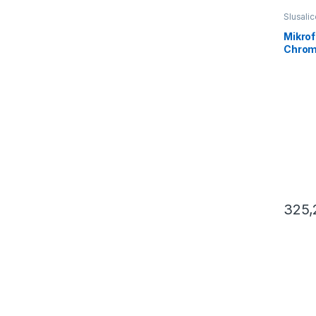
Slusalic
Mikrof
Chrom
Micro
Packa
05060
325