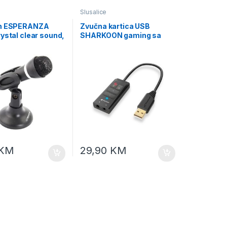
Slusalice
on ESPERANZA
Zvučna kartica USB
ystal clear sound,
SHARKOON gaming sa
kontrolama SB2
KM
29,90
KM