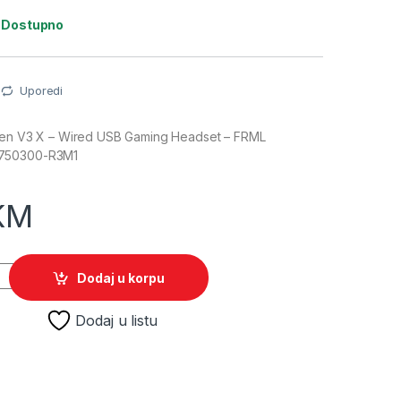
:
Dostupno
Uporedi
aken V3 X – Wired USB Gaming Headset – FRML
3750300-R3M1
KM
raken V3 X - Wired USB Gaming Headset - FRML Packaging RZ0
Dodaj u korpu
Dodaj u listu