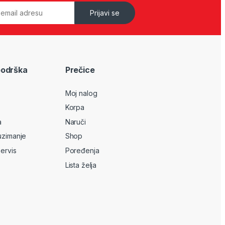
Prijavi se
podrška
Prečice
Moj nalog
Korpa
a
Naruči
uzimanje
Shop
servis
Poređenja
Lista želja