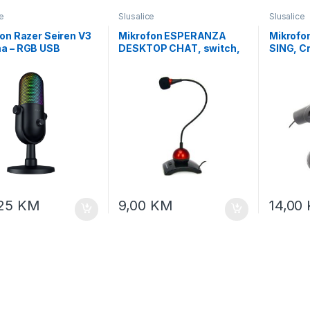
e
Slusalice
Slusalice
on Razer Seiren V3
Mikrofon ESPERANZA
Mikrof
a – RGB USB
DESKTOP CHAT, switch,
SING, Cr
phone – FRML
red, 3,5mm, EH130
EH180
ging, RZ19-
100-R3M1
,25
KM
9,00
KM
14,00