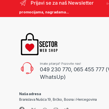
Prijavi se za naš Newsletter
i
promocijama, nagradama...
Imate pitanja? Pozovite nas!
049 230 770, 065 455 777 (
WhatsUp)
Naša adresa
Branislava Nušića 19, Brčko, Bosna i Hercegovina