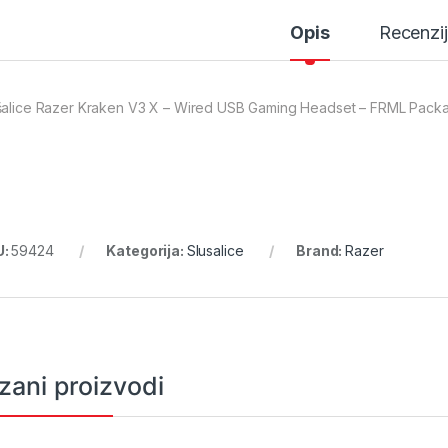
Opis
Recenzi
šalice Razer Kraken V3 X – Wired USB Gaming Headset – FRML Pa
U:
59424
Kategorija:
Slusalice
Brand:
Razer
zani proizvodi