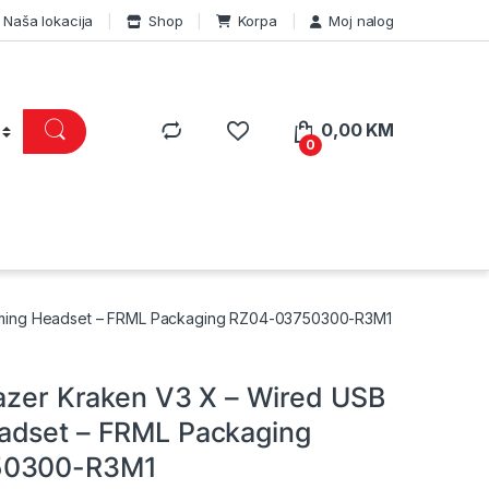
Naša lokacija
Shop
Korpa
Moj nalog
0,00
KM
0
Gaming Headset – FRML Packaging RZ04-03750300-R3M1
Razer Kraken V3 X – Wired USB
adset – FRML Packaging
50300-R3M1