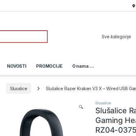
or:
NOVOSTI
PROMOCIJE
O nama …
Slusalice
Slušalice Razer Kraken V3 X – Wired USB 
Slusalice
🔍
Slušalice 
Gaming He
RZ04-037