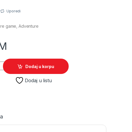
Uporedi
ure game, Adventure
M
ce /PS4 quantity
Dodaj u korpu
Dodaj u listu
ja