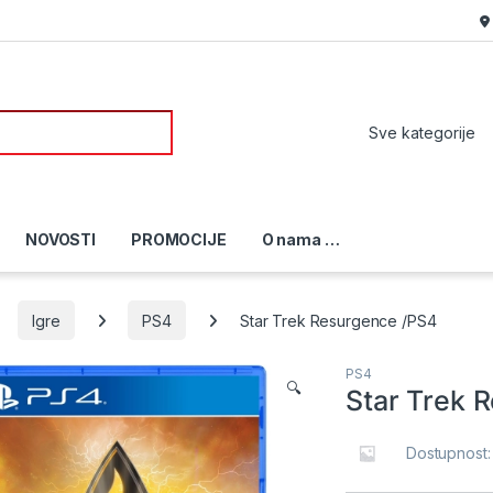
or:
NOVOSTI
PROMOCIJE
O nama …
Igre
PS4
Star Trek Resurgence /PS4
PS4
🔍
Star Trek 
Dostupnost