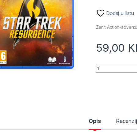
Dodaj u listu
Zanr: Action-advent
59,00
K
Star Trek Resurgen
Opis
Recenzi