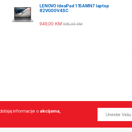
LENOVO IdeaPad 1 15AMN7 laptop
82VG00V4SC
949,00
KM
995,00
KM
 dobijaj informacije o
akcijama,