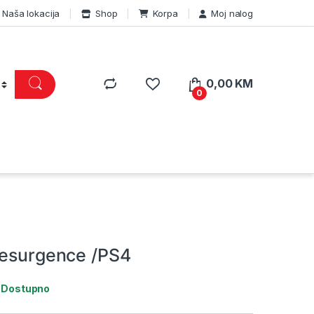
Naša lokacija
Shop
Korpa
Moj nalog
0,00
KM
0
Resurgence /PS4
:
Dostupno