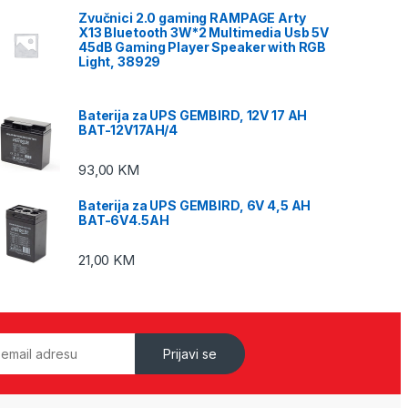
Zvučnici 2.0 gaming RAMPAGE Arty
X13 Bluetooth 3W*2 Multimedia Usb 5V
45dB Gaming Player Speaker with RGB
Light, 38929
Baterija za UPS GEMBIRD, 12V 17 AH
BAT-12V17AH/4
93,00
KM
Baterija za UPS GEMBIRD, 6V 4,5 AH
BAT-6V4.5AH
21,00
KM
Prijavi se