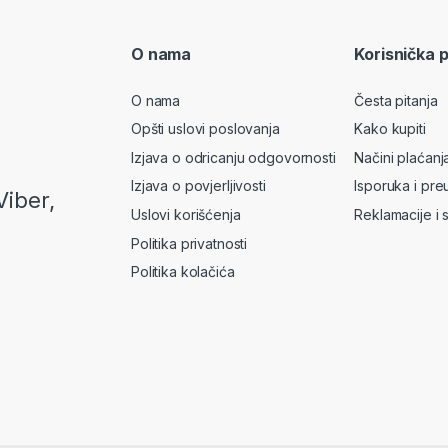
O nama
Korisnička 
O nama
Česta pitanja
Opšti uslovi poslovanja
Kako kupiti
Izjava o odricanju odgovornosti
Načini plaćanj
Izjava o povjerljivosti
Isporuka i pre
Viber,
Uslovi korišćenja
Reklamacije i 
Politika privatnosti
Politika kolačića