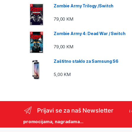
Zombie Army Trilogy /Switch
79,00
KM
Zombie Army 4: Dead War / Switch
79,00
KM
Zaštitno staklo za Samsung S6
5,00
KM
Prijavi se za naš Newsletter
i
promocijama, nagradama...