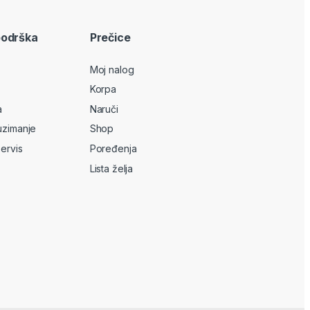
podrška
Prečice
Moj nalog
Korpa
a
Naruči
uzimanje
Shop
servis
Poređenja
Lista želja