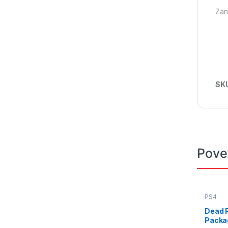
Zan
SK
Pove
PS4
Dead R
Packa