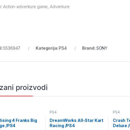
r: Action-adventure game, Adventure
U:
5536947
Kategorija:
PS4
Brand:
SONY
zani proizvodi
PS4
PS4
ising 4 Franks Big
DreamWorks All-Star Kart
Crash 
ge /PS4
Racing /PS4
Deluxe 