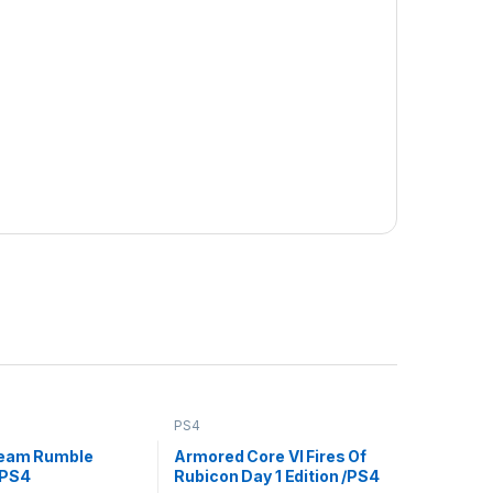
PS4
Team Rumble
Armored Core VI Fires Of
/PS4
Rubicon Day 1 Edition /PS4