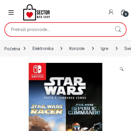
Skip to navigation
Skip to content
0
Pretraži:
Početna
Elektronika
Konzole
Igre
Swi
🔍