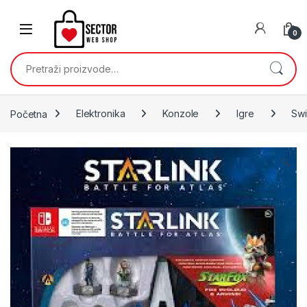
Skip to navigation
Skip to content
0
Pretraži:
Početna
Elektronika
Konzole
Igre
Swi
🔍