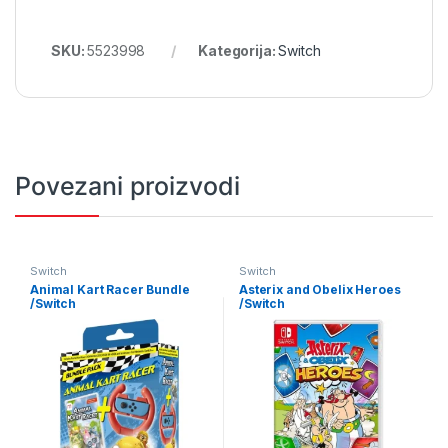
SKU:
5523998
Kategorija:
Switch
Povezani proizvodi
Switch
Switch
Animal Kart Racer Bundle
Asterix and Obelix Heroes
/Switch
/Switch