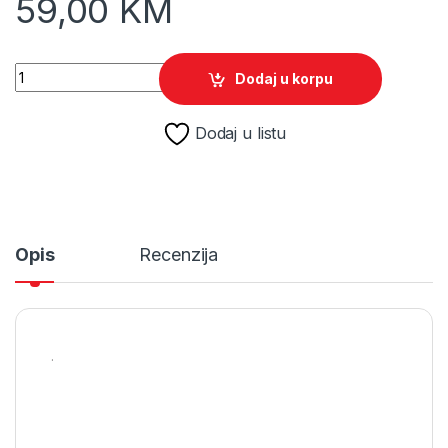
59,00
KM
Starlink Battle for Atlas /Switch quantity
Dodaj u korpu
Dodaj u listu
Opis
Recenzija
.