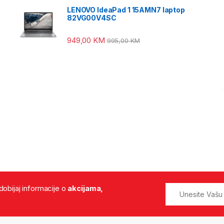
LENOVO IdeaPad 1 15AMN7 laptop
82VG00V4SC
949,00
KM
995,00
KM
 dobijaj informacije o
akcijama,