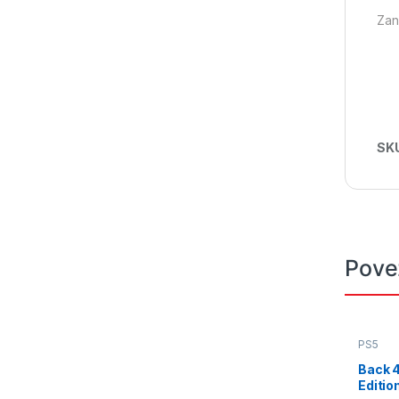
Zanr
SK
Pove
PS5
Back 4
Editio