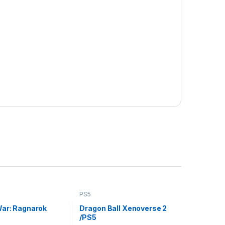
PS5
War: Ragnarok
Dragon Ball Xenoverse 2
/PS5