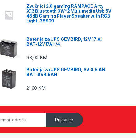
Zvučnici 2.0 gaming RAMPAGE Arty
X13 Bluetooth 3W*2 Multimedia Usb 5V
45dB Gaming Player Speaker with RGB
Light, 38929
Baterija za UPS GEMBIRD, 12V 17 AH
BAT-12V17AH/4
93,00
KM
Baterija za UPS GEMBIRD, 6V 4,5 AH
BAT-6V4.5AH
21,00
KM
Prijavi se