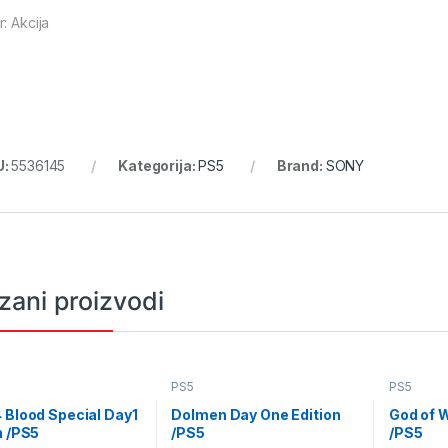
: Akcija
U:
5536145
Kategorija:
PS5
Brand:
SONY
zani proizvodi
PS5
PS5
 Blood Special Day1
Dolmen Day One Edition
God of 
n /PS5
/PS5
/PS5