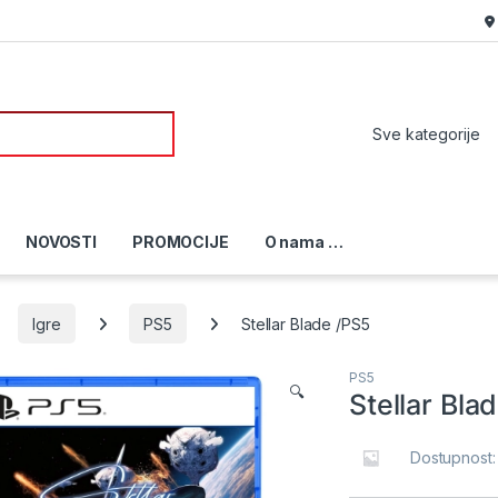
or:
NOVOSTI
PROMOCIJE
O nama …
Igre
PS5
Stellar Blade /PS5
PS5
🔍
Stellar Bla
Dostupnost