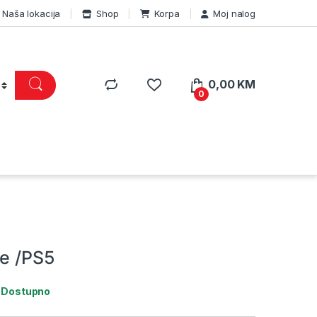
Naša lokacija
Shop
Korpa
Moj nalog
0,00
KM
0
de /PS5
:
Dostupno