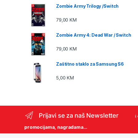
Zombie Army Trilogy /Switch
79,00
KM
Zombie Army 4: Dead War / Switch
79,00
KM
Zaštitno staklo za Samsung S6
5,00
KM
Prijavi se za naš Newsletter
i
promocijama, nagradama...