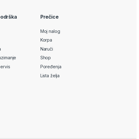
podrška
Prečice
Moj nalog
Korpa
a
Naruči
uzimanje
Shop
servis
Poređenja
Lista želja