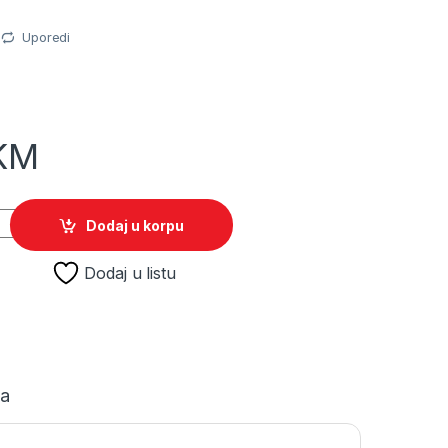
Uporedi
KM
quantity
Dodaj u korpu
Dodaj u listu
ja