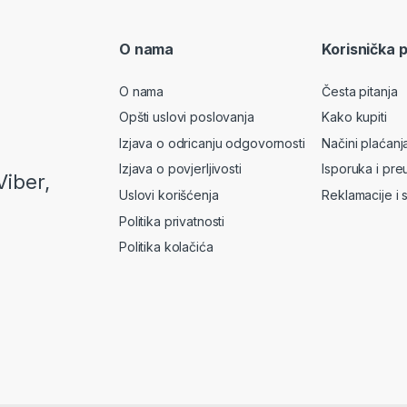
O nama
Korisnička 
O nama
Česta pitanja
Opšti uslovi poslovanja
Kako kupiti
Izjava o odricanju odgovornosti
Načini plaćanj
Izjava o povjerljivosti
Isporuka i pre
Viber,
Uslovi korišćenja
Reklamacije i 
Politika privatnosti
Politika kolačića