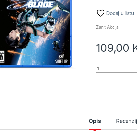
Dodaj u listu
Zanr: Akcija
109,00
Stellar Blade /PS5 
Opis
Recenzi