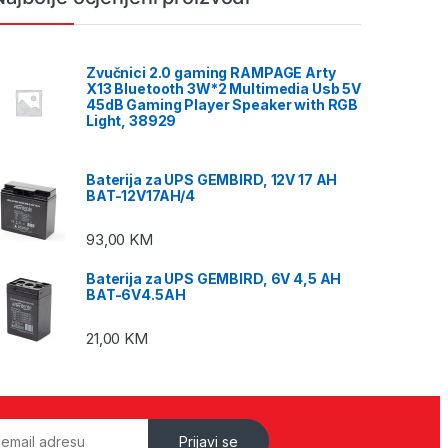
Zvučnici 2.0 gaming RAMPAGE Arty
X13 Bluetooth 3W*2 Multimedia Usb 5V
45dB Gaming Player Speaker with RGB
Light, 38929
Baterija za UPS GEMBIRD, 12V 17 AH
BAT-12V17AH/4
93,00
KM
Baterija za UPS GEMBIRD, 6V 4,5 AH
BAT-6V4.5AH
21,00
KM
Prijavi se