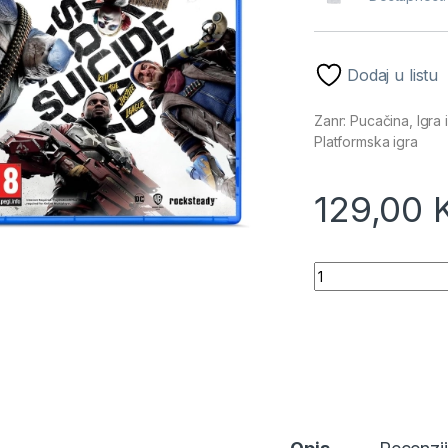
Dodaj u listu
Zanr: Pucačina, Igra 
Platformska igra
129,00
Suicide Squad Kill 