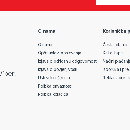
O nama
Korisnička 
O nama
Česta pitanja
Opšti uslovi poslovanja
Kako kupiti
Izjava o odricanju odgovornosti
Načini plaćanj
Izjava o povjerljivosti
Isporuka i pre
Viber,
Uslovi korišćenja
Reklamacije i 
Politika privatnosti
Politika kolačića