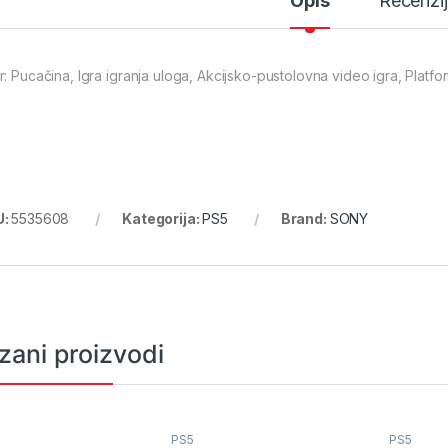
Opis
Recenzi
r: Pucačina, Igra igranja uloga, Akcijsko-pustolovna video igra, Platfo
U:
5535608
Kategorija:
PS5
Brand:
SONY
zani proizvodi
PS5
PS5