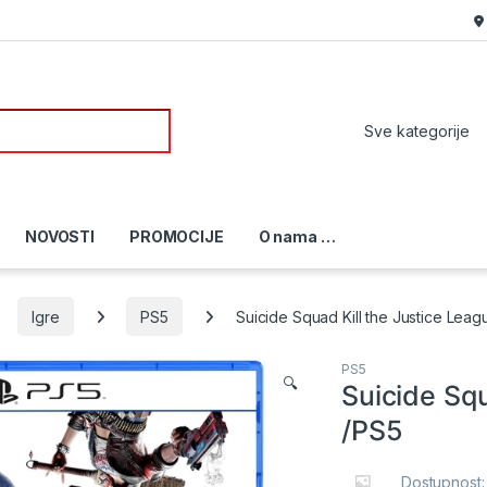
or:
NOVOSTI
PROMOCIJE
O nama …
Igre
PS5
Suicide Squad Kill the Justice Leag
PS5
🔍
Suicide Squ
/PS5
Dostupnost