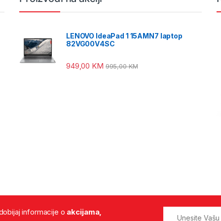
LENOVO IdeaPad 1 15AMN7 laptop
82VG00V4SC
949,00
KM
995,00
KM
 dobijaj informacije o
akcijama,