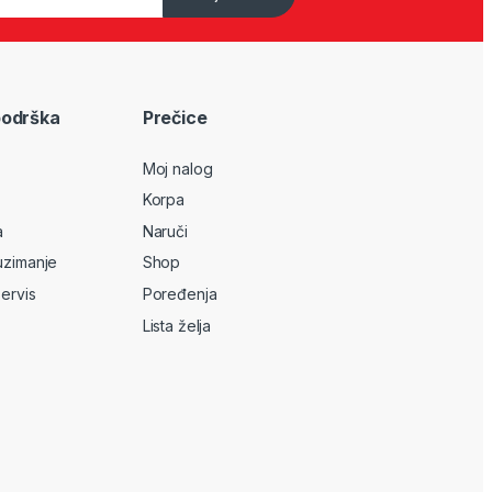
podrška
Prečice
Moj nalog
Korpa
a
Naruči
uzimanje
Shop
servis
Poređenja
Lista želja