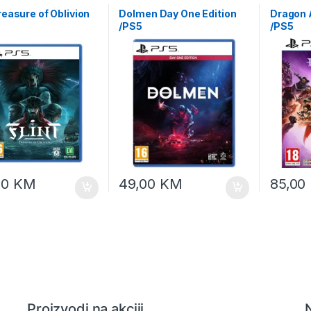
Treasure of Oblivion
Dolmen Day One Edition
Dragon 
/PS5
/PS5
00
KM
49,00
KM
85,00
Proizvodi na akciji