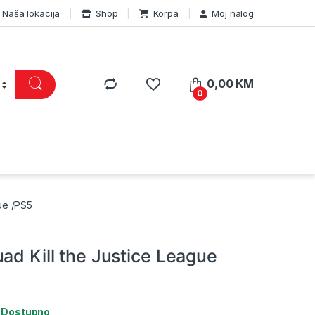
Naša lokacija
Shop
Korpa
Moj nalog
0,00
KM
0
ue /PS5
ad Kill the Justice League
:
Dostupno