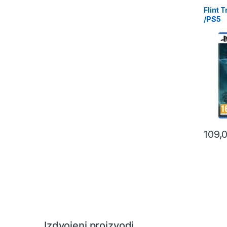
Flint 
/PS5
109,
Izdvojeni proizvodi