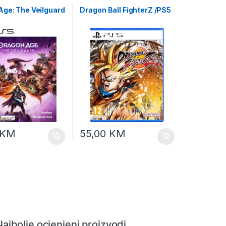
Age: The Veilguard
Dragon Ball FighterZ /PS5
KM
55,00
KM
Najbolje ocjenjeni proizvodi