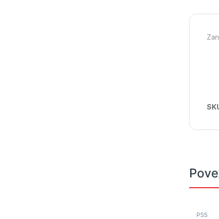
Zan
SK
Pove
PS5