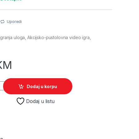
Uporedi
igranja uloga, Akcijsko-pustolovna video igra,
KM
the Justice League /PS5 quantity
Dodaj u korpu
Dodaj u listu