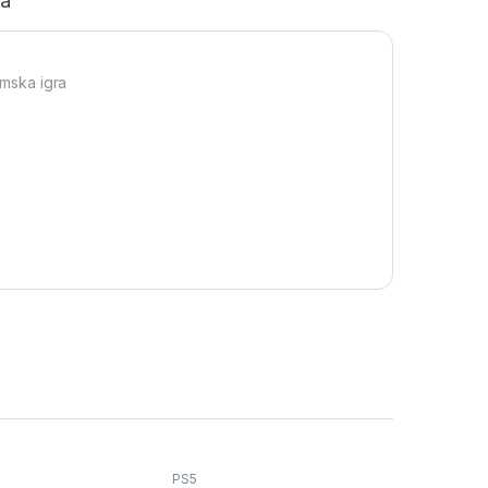
ja
rmska igra
PS5