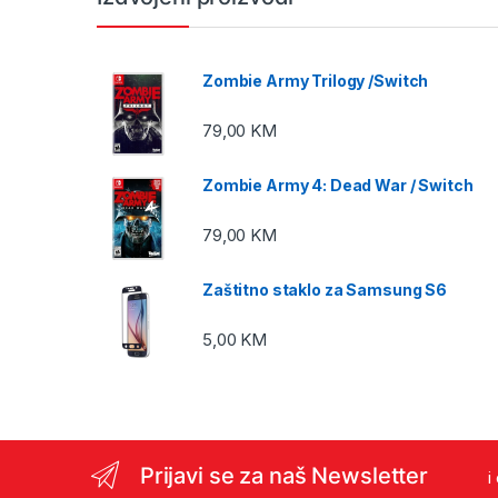
Zombie Army Trilogy /Switch
79,00
KM
Zombie Army 4: Dead War / Switch
79,00
KM
Zaštitno staklo za Samsung S6
5,00
KM
Prijavi se za naš Newsletter
i