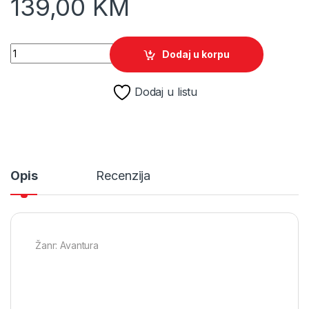
139,00
KM
Super Mario Party /Switch quantity
Dodaj u korpu
Dodaj u listu
Opis
Recenzija
Žanr: Avantura