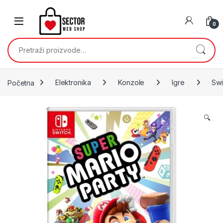
Skip to navigation
Skip to content
0
Pretraži:
Početna
Elektronika
Konzole
Igre
Swi
🔍